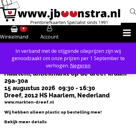
0
Account
Winkelmand
In verband met de stijgende olieprijzen zijn wij
Powered by
Translate
genoodzaakt om onze prijzen per 1 September te
verhogen.
Negeren
Haarlem, antiekmarkt op de dreef kraam
29a-30a
15 augustus 2026
09:30
-
16:30
Dreef, 2012 HS Haarlem, Nederland
www.markten-dreef.nl
Wij hebben alleen plastic op bestelling mee!
Bekijk meer details