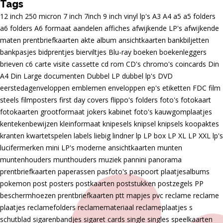
Tags
12 inch
250 micron
7 inch
7inch
9 inch vinyl lp's
A3
A4
a5
a5 folders
a6 folders
A6 formaat
aandelen
affiches
afwijkende LP's
afwijkende
maten prentbriefkaarten
akte
album
ansichtkaarten
bankbiljetten
bankpasjes
bidprentjes
bierviltjes
Blu-ray
boeken
boekenleggers
brieven
c6
carte visite
cassette
cd rom
CD's
chromo's
coincards
Din
A4
Din Large
documenten
Dubbel LP
dubbel lp's
DVD
eerstedagenveloppen
emblemen
enveloppen
ep's
etiketten
FDC
film
steels
filmposters
first day covers
flippo's
folders
foto's
fotokaart
fotokaarten
grootformaat
jokers
kabinet foto's
kauwgomplaatjes
kentekenbewijzen
kleinformaat
knipesels
knipsel
knipsels
koopaktes
kranten
kwartetspelen
labels
liebig
lindner
lp
LP box
LP XL
LP XXL
lp's
lucifermerken
mini LP's
moderne ansichtkaarten
munten
muntenhouders
munthouders
muziek
pannini
panorama
prentbriefkaarten
paperassen
pasfoto's
paspoort
plaatjesalbums
pokemon
post
posters
postkaarten
poststukken
postzegels
PP
beschermhoezen
prentbriefkaarten
ptt mapjes
pvc
reclame
reclame
plaatjes
reclamefolders
reclamemateriaal
reclameplaatjes
s
schutblad
sigarenbandjes
sigaret cards
single
singles
speelkaarten