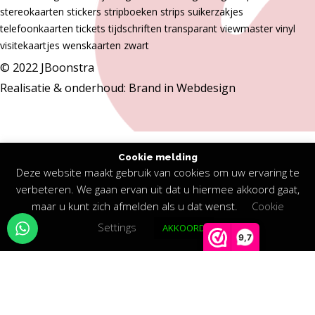
stereokaarten
stickers
stripboeken
strips
suikerzakjes
telefoonkaarten
tickets
tijdschriften
transparant
viewmaster
vinyl
visitekaartjes
wenskaarten
zwart
© 2022 JBoonstra
Realisatie & onderhoud:
Brand in Webdesign
De waardering van jboonstra.nl bij
WebwinkelKeur
Cookie melding
Reviews
is 9.7/10 gebaseerd op 216 reviews.
Deze website maakt gebruik van cookies om uw ervaring te
verbeteren. We gaan ervan uit dat u hiermee akkoord gaat,
maar u kunt zich afmelden als u dat wenst.
Cookie
Settings
AKKOORD
9,7