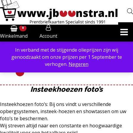
0
Account
Winkelmand
In verband met de stijgende olieprijzen zijn wij
Powered by
Translate
genoodzaakt om onze prijzen per 1 September te
verhogen.
Negeren
Insteekhoezen foto’s
Insteekhoezen foto’s
Insteekhoezen foto’s: Bij ons vindt u verschillende
opbergsystemen
, insteek-hoezen en
showtassen
om uw
foto’s te beschermen.
Wij streven altijd naar een constante en hoogwaardige
kwaliteit voor een betaalbare prijs!