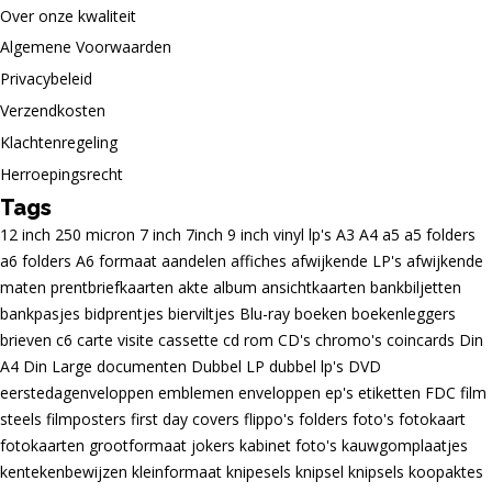
Over onze kwaliteit
Algemene Voorwaarden
Privacybeleid
Verzendkosten
Klachtenregeling
Herroepingsrecht
Tags
12 inch
250 micron
7 inch
7inch
9 inch vinyl lp's
A3
A4
a5
a5 folders
a6 folders
A6 formaat
aandelen
affiches
afwijkende LP's
afwijkende
maten prentbriefkaarten
akte
album
ansichtkaarten
bankbiljetten
bankpasjes
bidprentjes
bierviltjes
Blu-ray
boeken
boekenleggers
brieven
c6
carte visite
cassette
cd rom
CD's
chromo's
coincards
Din
A4
Din Large
documenten
Dubbel LP
dubbel lp's
DVD
eerstedagenveloppen
emblemen
enveloppen
ep's
etiketten
FDC
film
steels
filmposters
first day covers
flippo's
folders
foto's
fotokaart
fotokaarten
grootformaat
jokers
kabinet foto's
kauwgomplaatjes
kentekenbewijzen
kleinformaat
knipesels
knipsel
knipsels
koopaktes