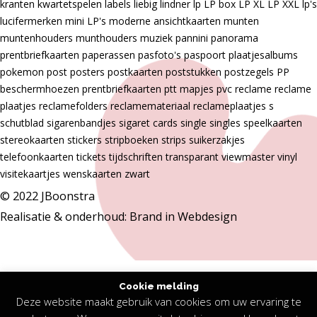
kranten
kwartetspelen
labels
liebig
lindner
lp
LP box
LP XL
LP XXL
lp's
lucifermerken
mini LP's
moderne ansichtkaarten
munten
muntenhouders
munthouders
muziek
pannini
panorama
prentbriefkaarten
paperassen
pasfoto's
paspoort
plaatjesalbums
pokemon
post
posters
postkaarten
poststukken
postzegels
PP
beschermhoezen
prentbriefkaarten
ptt mapjes
pvc
reclame
reclame
plaatjes
reclamefolders
reclamemateriaal
reclameplaatjes
s
schutblad
sigarenbandjes
sigaret cards
single
singles
speelkaarten
stereokaarten
stickers
stripboeken
strips
suikerzakjes
telefoonkaarten
tickets
tijdschriften
transparant
viewmaster
vinyl
visitekaartjes
wenskaarten
zwart
© 2022 JBoonstra
Realisatie & onderhoud:
Brand in Webdesign
De waardering van jboonstra.nl bij
WebwinkelKeur
Cookie melding
Reviews
is 9.7/10 gebaseerd op 216 reviews.
Deze website maakt gebruik van cookies om uw ervaring te