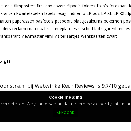
m steels
filmposters
first day covers
flippo's
folders
foto's
fotokaart
f
kranten
kwartetspelen
labels
liebig
lindner
lp
LP box
LP XL
LP XXL
l
aarten
paperassen
pasfoto's
paspoort
plaatjesalbums
pokemon
pos
olders
reclamemateriaal
reclameplaatjes
s
schutblad
sigarenbandjes
transparant
viewmaster
vinyl
visitekaartjes
wenskaarten
zwart
sign
oonstra.nl bij
WebwinkelKeur Reviews
is 9.7/10 geba
Cookie melding
verbeteren. We gaan ervan uit dat u hiermee akkoord gaat, maar 
AKKOORD