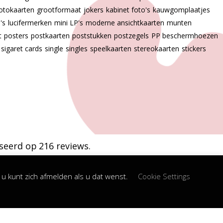
otokaarten
grootformaat
jokers
kabinet foto's
kauwgomplaatjes
p's
lucifermerken
mini LP's
moderne ansichtkaarten
munten
t
posters
postkaarten
poststukken
postzegels
PP beschermhoezen
sigaret cards
single
singles
speelkaarten
stereokaarten
stickers
seerd op 216 reviews.
u kunt zich afmelden als u dat wenst.
Cookie Settings