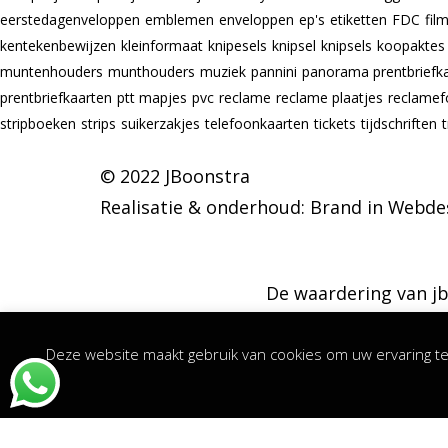
eerstedagenveloppen
emblemen
enveloppen
ep's
etiketten
FDC
fil
kentekenbewijzen
kleinformaat
knipesels
knipsel
knipsels
koopaktes
muntenhouders
munthouders
muziek
pannini
panorama prentbriefk
prentbriefkaarten
ptt mapjes
pvc
reclame
reclame plaatjes
reclamef
stripboeken
strips
suikerzakjes
telefoonkaarten
tickets
tijdschriften
© 2022 JBoonstra
Realisatie & onderhoud:
Brand in Webde
De waardering van jb
Deze website maakt gebruik van cookies om uw ervaring te 