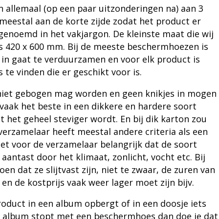
 allemaal (op een paar uitzonderingen na) aan 3
 meestal aan de korte zijde zodat het product er
 genoemd in het vakjargon. De kleinste maat die wij
is 420 x 600 mm. Bij de meeste beschermhoezen is
in gaat te verduurzamen en voor elk product is
te vinden die er geschikt voor is.
 niet gebogen mag worden en geen knikjes in mogen
aak het beste in een dikkere en hardere soort
 het geheel steviger wordt. En bij dik karton zou
verzamelaar heeft meestal andere criteria als een
het voor de verzamelaar belangrijk dat de soort
t aantast door het klimaat, zonlicht, vocht etc. Bij
 dat ze slijtvast zijn, niet te zwaar, de zuren van
en de kostprijs vaak weer lager moet zijn bijv.
roduct in een album opbergt of in een doosje iets
een album stopt met een beschermhoes dan doe je dat