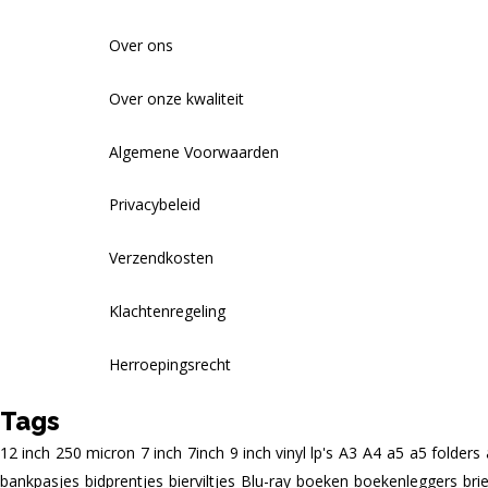
Over ons
Over onze kwaliteit
Algemene Voorwaarden
Privacybeleid
Verzendkosten
Klachtenregeling
Herroepingsrecht
Tags
12 inch
250 micron
7 inch
7inch
9 inch vinyl lp's
A3
A4
a5
a5 folders
bankpasjes
bidprentjes
bierviltjes
Blu-ray
boeken
boekenleggers
bri