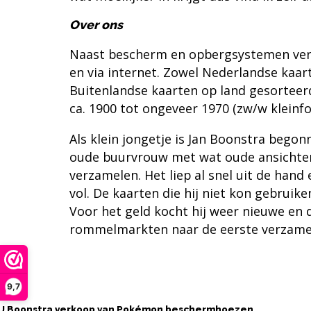
Over ons
Naast bescherm en opbergsystemen ver
en via internet. Zowel Nederlandse kaar
Buitenlandse kaarten op land gesorteerd
ca. 1900 tot ongeveer 1970 (zw/w kleinf
Als klein jongetje is
Jan Boonstra
begonne
oude buurvrouw met wat oude ansichte
verzamelen. Het liep al snel uit de hand
vol. De kaarten die hij niet kon gebruik
Voor het geld kocht hij weer nieuwe en 
rommelmarkten naar de eerste verzamel
Contact opnemen
9,7
J Boonstra verkoop van Pokémon beschermhoezen