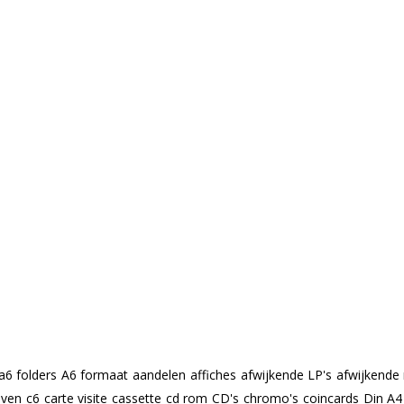
a6 folders
A6 formaat
aandelen
affiches
afwijkende LP's
afwijkende
even
c6
carte visite
cassette
cd rom
CD's
chromo's
coincards
Din A4