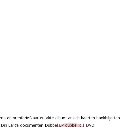
 maten prentbriefkaarten
akte
album
ansichtkaarten
bankbiljetten
Din Large
documenten
Dubbel LP
dubbel lp's
DVD