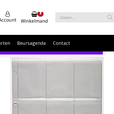
0
Producten
Account
Winkelmand
zoeken
arten
Beursagenda
Contact
er 1 September te verhogen.
Negeren
Powered by
Translate