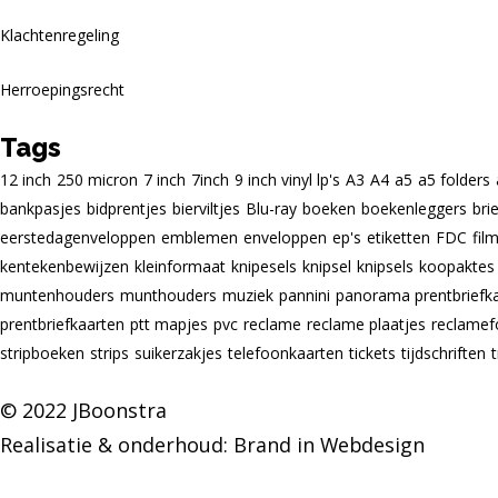
Klachtenregeling
Herroepingsrecht
Tags
12 inch
250 micron
7 inch
7inch
9 inch vinyl lp's
A3
A4
a5
a5 folders
bankpasjes
bidprentjes
bierviltjes
Blu-ray
boeken
boekenleggers
bri
eerstedagenveloppen
emblemen
enveloppen
ep's
etiketten
FDC
fil
kentekenbewijzen
kleinformaat
knipesels
knipsel
knipsels
koopaktes
muntenhouders
munthouders
muziek
pannini
panorama prentbriefk
prentbriefkaarten
ptt mapjes
pvc
reclame
reclame plaatjes
reclamef
stripboeken
strips
suikerzakjes
telefoonkaarten
tickets
tijdschriften
© 2022 JBoonstra
Realisatie & onderhoud:
Brand in Webdesign