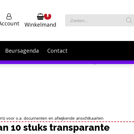
0
Producten
Account
Winkelmand
zoeken
Beursagenda
Contact
 September te verhogen.
Negeren
Powered by
Translate
m) voor o.a. documenten en afwijkende ansichtkaarten
an 10 stuks transparante