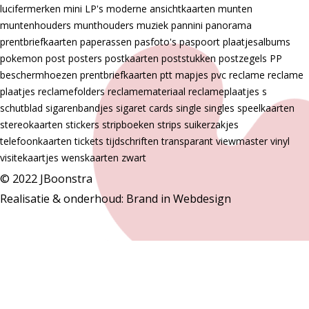
lucifermerken
mini LP's
moderne ansichtkaarten
munten
muntenhouders
munthouders
muziek
pannini
panorama
prentbriefkaarten
paperassen
pasfoto's
paspoort
plaatjesalbums
pokemon
post
posters
postkaarten
poststukken
postzegels
PP
beschermhoezen
prentbriefkaarten
ptt mapjes
pvc
reclame
reclame
plaatjes
reclamefolders
reclamemateriaal
reclameplaatjes
s
schutblad
sigarenbandjes
sigaret cards
single
singles
speelkaarten
stereokaarten
stickers
stripboeken
strips
suikerzakjes
telefoonkaarten
tickets
tijdschriften
transparant
viewmaster
vinyl
visitekaartjes
wenskaarten
zwart
© 2022 JBoonstra
Realisatie & onderhoud:
Brand in Webdesign