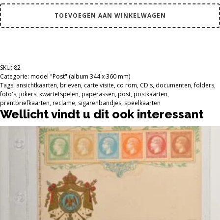
album
aantal
TOEVOEGEN AAN WINKELWAGEN
SKU:
82
Categorie:
model "Post" (album 344 x 360 mm)
Tags:
ansichtkaarten
,
brieven
,
carte visite
,
cd rom
,
CD's
,
documenten
,
folders
,
foto's
,
jokers
,
kwartetspelen
,
paperassen
,
post
,
postkaarten
,
prentbriefkaarten
,
reclame
,
sigarenbandjes
,
speelkaarten
Wellicht vindt u dit ook interessant