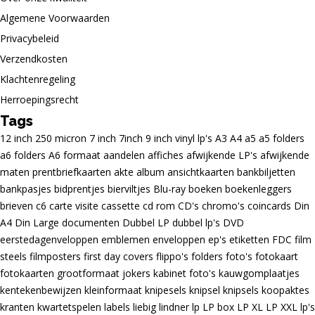
Algemene Voorwaarden
Privacybeleid
Verzendkosten
Klachtenregeling
Herroepingsrecht
Tags
12 inch
250 micron
7 inch
7inch
9 inch vinyl lp's
A3
A4
a5
a5 folders
a6 folders
A6 formaat
aandelen
affiches
afwijkende LP's
afwijkende
maten prentbriefkaarten
akte
album
ansichtkaarten
bankbiljetten
bankpasjes
bidprentjes
bierviltjes
Blu-ray
boeken
boekenleggers
brieven
c6
carte visite
cassette
cd rom
CD's
chromo's
coincards
Din
A4
Din Large
documenten
Dubbel LP
dubbel lp's
DVD
eerstedagenveloppen
emblemen
enveloppen
ep's
etiketten
FDC
film
steels
filmposters
first day covers
flippo's
folders
foto's
fotokaart
fotokaarten
grootformaat
jokers
kabinet foto's
kauwgomplaatjes
kentekenbewijzen
kleinformaat
knipesels
knipsel
knipsels
koopaktes
kranten
kwartetspelen
labels
liebig
lindner
lp
LP box
LP XL
LP XXL
lp's