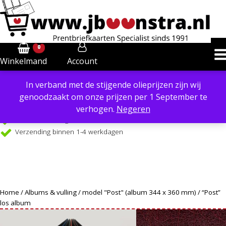
0
Account
Winkelmand
In verband met de stijgende olieprijzen zijn wij
Powered by
Translate
genoodzaakt om onze prijzen per 1 September te
Verzendkosten €6,40 in NL, €8,50 in BE
verhogen.
Negeren
Gratis verzending €99 in NL, vanaf €109 in BE
Verzending binnen 1-4 werkdagen
Home
/
Albums & vulling
/
model "Post" (album 344 x 360 mm)
/ “Post”
los album