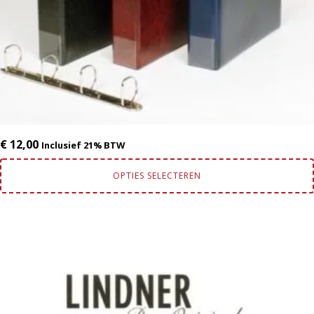
de
productpagina
€
12,00
Inclusief 21% BTW
OPTIES SELECTEREN