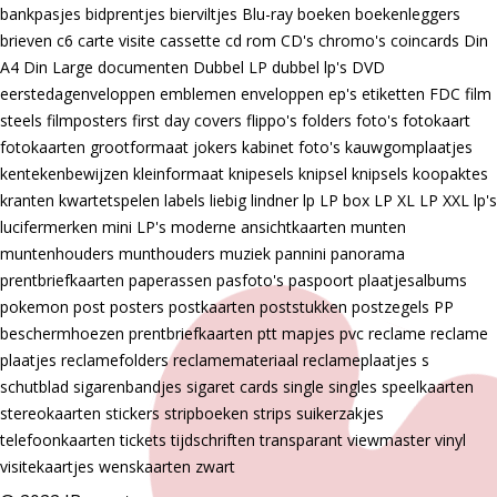
bankpasjes
bidprentjes
bierviltjes
Blu-ray
boeken
boekenleggers
brieven
c6
carte visite
cassette
cd rom
CD's
chromo's
coincards
Din
A4
Din Large
documenten
Dubbel LP
dubbel lp's
DVD
eerstedagenveloppen
emblemen
enveloppen
ep's
etiketten
FDC
film
steels
filmposters
first day covers
flippo's
folders
foto's
fotokaart
fotokaarten
grootformaat
jokers
kabinet foto's
kauwgomplaatjes
kentekenbewijzen
kleinformaat
knipesels
knipsel
knipsels
koopaktes
kranten
kwartetspelen
labels
liebig
lindner
lp
LP box
LP XL
LP XXL
lp's
lucifermerken
mini LP's
moderne ansichtkaarten
munten
muntenhouders
munthouders
muziek
pannini
panorama
prentbriefkaarten
paperassen
pasfoto's
paspoort
plaatjesalbums
pokemon
post
posters
postkaarten
poststukken
postzegels
PP
beschermhoezen
prentbriefkaarten
ptt mapjes
pvc
reclame
reclame
plaatjes
reclamefolders
reclamemateriaal
reclameplaatjes
s
schutblad
sigarenbandjes
sigaret cards
single
singles
speelkaarten
stereokaarten
stickers
stripboeken
strips
suikerzakjes
telefoonkaarten
tickets
tijdschriften
transparant
viewmaster
vinyl
visitekaartjes
wenskaarten
zwart