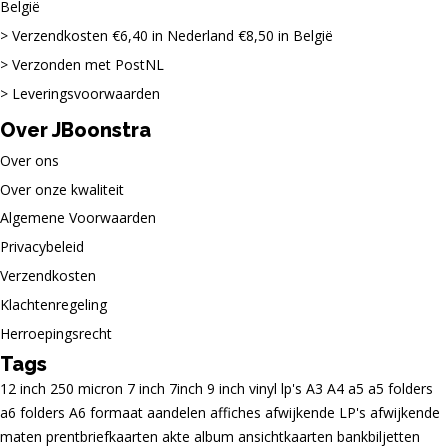
België
Verzendkosten €6,40 in Nederland €8,50 in België
Verzonden met PostNL
Leveringsvoorwaarden
Over JBoonstra
Over ons
Over onze kwaliteit
Algemene Voorwaarden
Privacybeleid
Verzendkosten
Klachtenregeling
Herroepingsrecht
Tags
12 inch
250 micron
7 inch
7inch
9 inch vinyl lp's
A3
A4
a5
a5 folders
a6 folders
A6 formaat
aandelen
affiches
afwijkende LP's
afwijkende
maten prentbriefkaarten
akte
album
ansichtkaarten
bankbiljetten