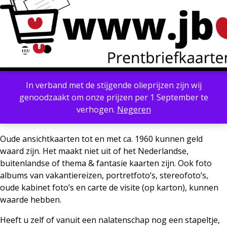
0
Account
Winkelmand
In verband met de stijgende olieprijzen zijn wij
Powered by
Translate
genoodzaakt om onze prijzen per 1 September te
Inkoop oude prentbriefkaarten &
verhogen.
Negeren
ansichtkaarten
Oude ansichtkaarten tot en met ca. 1960 kunnen geld
waard zijn. Het maakt niet uit of het Nederlandse,
buitenlandse of thema & fantasie kaarten zijn. Ook foto
albums van vakantiereizen, portretfoto’s, stereofoto’s,
oude kabinet foto’s en carte de visite (op karton), kunnen
waarde hebben.
Heeft u zelf of vanuit een nalatenschap nog een stapeltje,