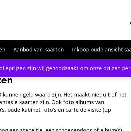
en
Aanbod van kaarten
Inkoop oude ansichtka
olieprijzen zijn wij genoodzaakt om onze prijzen p
ten
 kunnen geld waard zijn. Het maakt niet uit of het
ntasie kaarten zijn. Ook foto albums van
’s, oude kabinet foto’s en carte de visite (op
 nog een stapeltje, een schoenendoos of album(s)