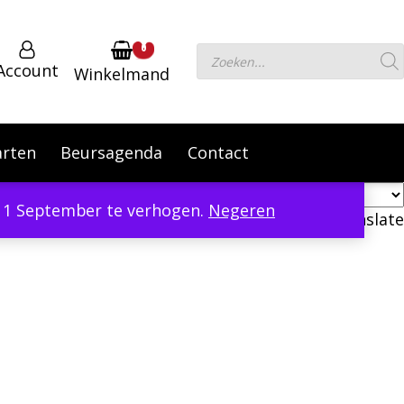
0
Producten
Account
Winkelmand
zoeken
arten
Beursagenda
Contact
er 1 September te verhogen.
Negeren
Powered by
Translate