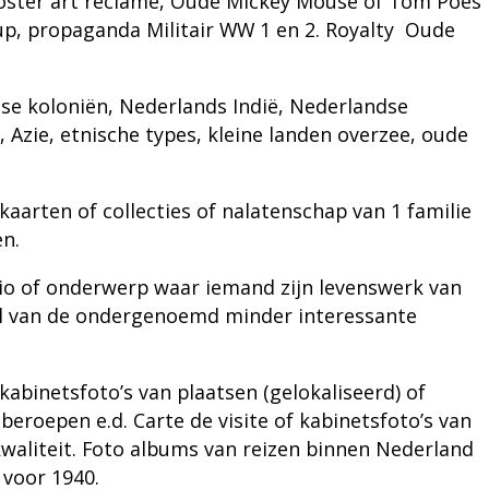
Poster art reclame, Oude Mickey Mouse of Tom Poes
 up, propaganda Militair WW 1 en 2. Royalty
Oude
se koloniën, Nederlands Indië, Nederlandse
 Azie, etnische types, kleine landen overzee, oude
arten of collecties of nalatenschap van 1 familie
n.
io of onderwerp waar iemand zijn levenswerk van
eel van de ondergenoemd minder interessante
 kabinetsfoto’s van plaatsen (gelokaliseerd) of
beroepen e.d. Carte de visite of kabinetsfoto’s van
waliteit. Foto albums van reizen binnen Nederland
 voor 1940.