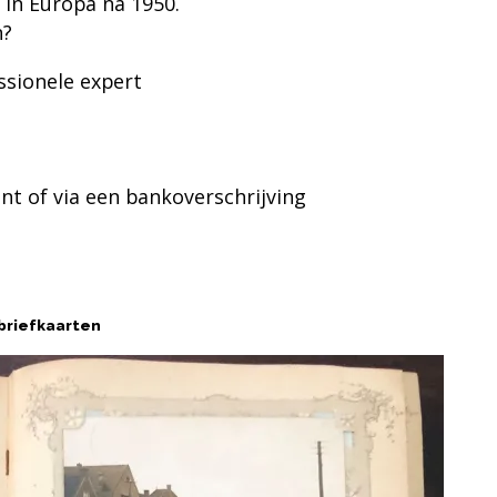
akantiereizen in Europa na 1950.
n?
ssionele expert
nt of via een bankoverschrijving
 opnemen
tbriefkaarten