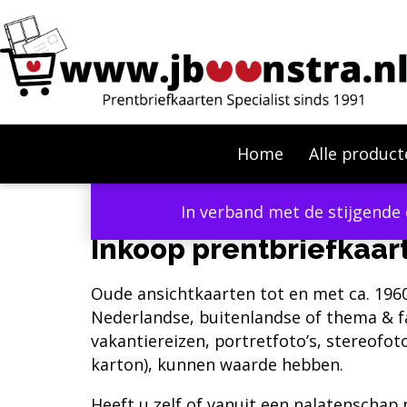
Home
Alle product
In verband met de stijgende 
Inkoop prentbriefkaar
Oude ansichtkaarten tot en met ca. 1960
Nederlandse, buitenlandse of thema & fa
vakantiereizen, portretfoto’s, stereofoto
karton), kunnen waarde hebben.
Heeft u zelf of vanuit een nalatenschap