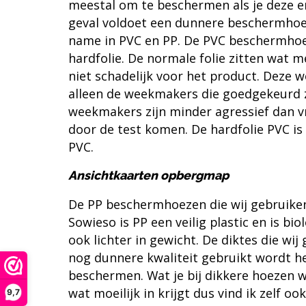
meestal om te beschermen als je deze eru
geval voldoet een dunnere
beschermho
name in PVC en PP. De PVC
beschermho
hardfolie. De normale folie zitten wat
niet schadelijk voor het product. Deze
alleen de weekmakers die goedgekeurd 
weekmakers zijn minder agressief dan v
door de test komen. De hardfolie PVC is
PVC.
Ansichtkaarten opbergmap
De PP beschermhoezen die wij gebruiken 
Sowieso is PP een veilig plastic en is bi
ook lichter in gewicht. De diktes die wij
nog dunnere kwaliteit gebruikt wordt h
beschermen. Wat je bij dikkere hoezen we
wat moeilijk in krijgt dus vind ik zelf ook
9,7