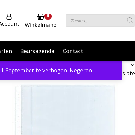
0
Producten
Account
Winkelmand
zoeken
arten
Beursagenda
Contact
er 1 September te verhogen.
Negeren
Powered by
Translate