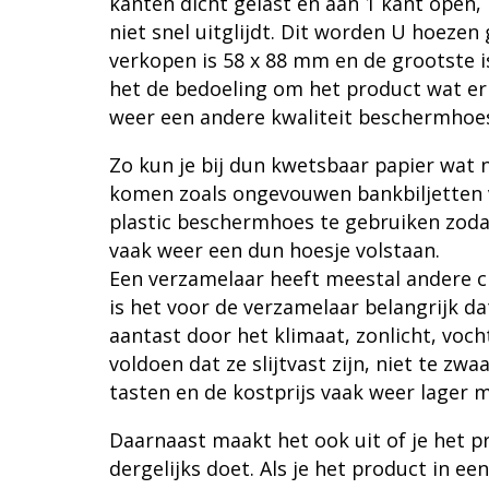
kanten dicht gelast en aan 1 kant open,
niet snel uitglijdt. Dit worden U hoezen
verkopen is 58 x 88 mm en de grootste 
het de bedoeling om het product wat er 
weer een andere kwaliteit beschermhoes 
Zo kun je bij dun kwetsbaar papier wat
komen zoals ongevouwen bankbiljetten v
plastic beschermhoes te gebruiken zodat
vaak weer een dun hoesje volstaan.
Een verzamelaar heeft meestal andere cr
is het voor de verzamelaar belangrijk dat
aantast door het klimaat, zonlicht, voc
voldoen dat ze slijtvast zijn, niet te z
tasten en de kostprijs vaak weer lager mo
Daarnaast maakt het ook uit of je het p
dergelijks doet. Als je het product in 