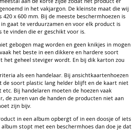
 meestal aan de korte zijde zodat het product er
 genoemd in het vakjargon. De kleinste maat die wij
is 420 x 600 mm. Bij de meeste
beschermhoezen
is
in gaat te verduurzamen en voor elk product is
te vinden die er geschikt voor is.
 niet gebogen mag worden en geen knikjes in mogen
aak het beste in een dikkere en hardere soort
 het geheel steviger wordt. En bij dik karton zou
iteria als een handelaar. Bij
ansichtkaartenhoezen
 de soort plastic lang helder blijft en de kaart niet
ht etc. Bij handelaren moeten de hoezen vaak
waar, de zuren van de handen de producten niet aan
et zijn bijv.
roduct in een album opbergt of in een doosje of iets
een album stopt met een beschermhoes dan doe je dat