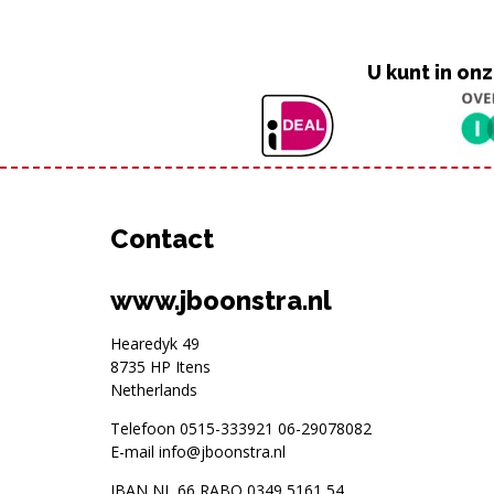
U kunt in o
Contact
www.jboonstra.nl
Hearedyk 49
8735 HP Itens
Netherlands
Telefoon
0515-333921
06-29078082
E-mail
info@jboonstra.nl
IBAN NL 66 RABO 0349 5161 54