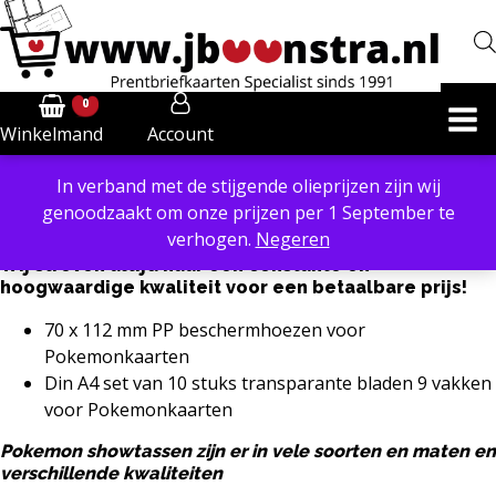
0
Account
Winkelmand
In verband met de stijgende olieprijzen zijn wij
Powered by
Translate
genoodzaakt om onze prijzen per 1 September te
Bij ons vindt u verschillende Pokemon showtassen en
verhogen.
Negeren
opbergsystemen voor talloze doeleinden.
Wij streven altijd naar een constante en
hoogwaardige kwaliteit voor een betaalbare prijs!
70 x 112 mm PP beschermhoezen voor
Pokemonkaarten
Din A4 set van 10 stuks transparante bladen 9 vakken
voor Pokemonkaarten
Pokemon showtassen zijn er in vele soorten en maten en
verschillende kwaliteiten