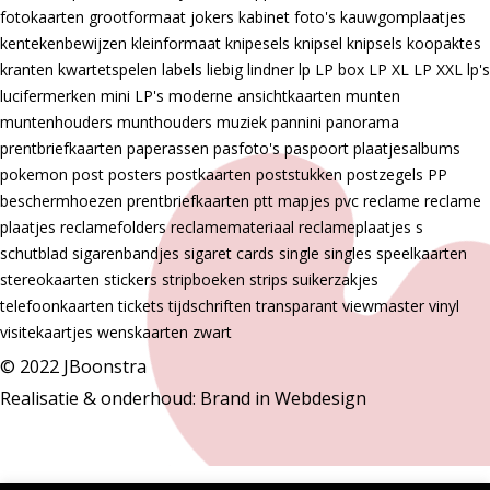
fotokaarten
grootformaat
jokers
kabinet foto's
kauwgomplaatjes
kentekenbewijzen
kleinformaat
knipesels
knipsel
knipsels
koopaktes
kranten
kwartetspelen
labels
liebig
lindner
lp
LP box
LP XL
LP XXL
lp's
lucifermerken
mini LP's
moderne ansichtkaarten
munten
muntenhouders
munthouders
muziek
pannini
panorama
prentbriefkaarten
paperassen
pasfoto's
paspoort
plaatjesalbums
pokemon
post
posters
postkaarten
poststukken
postzegels
PP
beschermhoezen
prentbriefkaarten
ptt mapjes
pvc
reclame
reclame
plaatjes
reclamefolders
reclamemateriaal
reclameplaatjes
s
schutblad
sigarenbandjes
sigaret cards
single
singles
speelkaarten
stereokaarten
stickers
stripboeken
strips
suikerzakjes
telefoonkaarten
tickets
tijdschriften
transparant
viewmaster
vinyl
visitekaartjes
wenskaarten
zwart
© 2022 JBoonstra
Realisatie & onderhoud:
Brand in Webdesign
De waardering van jboonstra.nl bij
WebwinkelKeur