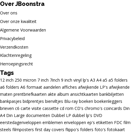
Over JBoonstra
Over ons
Over onze kwaliteit
Algemene Voorwaarden
Privacybeleid
Verzendkosten
Klachtenregeling
Herroepingsrecht
Tags
12 inch
250 micron
7 inch
7inch
9 inch vinyl lp's
A3
A4
a5
a5 folders
a6 folders
A6 formaat
aandelen
affiches
afwijkende LP's
afwijkende
maten prentbriefkaarten
akte
album
ansichtkaarten
bankbiljetten
bankpasjes
bidprentjes
bierviltjes
Blu-ray
boeken
boekenleggers
brieven
c6
carte visite
cassette
cd rom
CD's
chromo's
coincards
Din
A4
Din Large
documenten
Dubbel LP
dubbel lp's
DVD
eerstedagenveloppen
emblemen
enveloppen
ep's
etiketten
FDC
film
steels
filmposters
first day covers
flippo's
folders
foto's
fotokaart