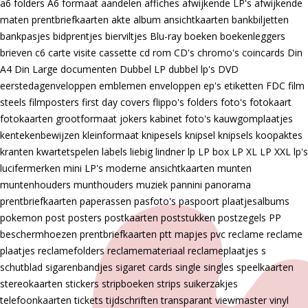
a6 folders
A6 formaat
aandelen
affiches
afwijkende LP's
afwijkende
maten prentbriefkaarten
akte
album
ansichtkaarten
bankbiljetten
bankpasjes
bidprentjes
bierviltjes
Blu-ray
boeken
boekenleggers
brieven
c6
carte visite
cassette
cd rom
CD's
chromo's
coincards
Din
A4
Din Large
documenten
Dubbel LP
dubbel lp's
DVD
eerstedagenveloppen
emblemen
enveloppen
ep's
etiketten
FDC
film
steels
filmposters
first day covers
flippo's
folders
foto's
fotokaart
fotokaarten
grootformaat
jokers
kabinet foto's
kauwgomplaatjes
kentekenbewijzen
kleinformaat
knipesels
knipsel
knipsels
koopaktes
kranten
kwartetspelen
labels
liebig
lindner
lp
LP box
LP XL
LP XXL
lp's
lucifermerken
mini LP's
moderne ansichtkaarten
munten
muntenhouders
munthouders
muziek
pannini
panorama
prentbriefkaarten
paperassen
pasfoto's
paspoort
plaatjesalbums
pokemon
post
posters
postkaarten
poststukken
postzegels
PP
beschermhoezen
prentbriefkaarten
ptt mapjes
pvc
reclame
reclame
plaatjes
reclamefolders
reclamemateriaal
reclameplaatjes
s
schutblad
sigarenbandjes
sigaret cards
single
singles
speelkaarten
stereokaarten
stickers
stripboeken
strips
suikerzakjes
telefoonkaarten
tickets
tijdschriften
transparant
viewmaster
vinyl