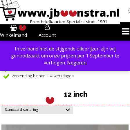
0
Account
Winkelmand
In verband met de stijgende olieprijzen zijn wij
Powered by
Translate
genoodzaakt om onze prijzen per 1 September te
Verzendkosten €6,40 in NL, €8,50 in BE
verhogen.
Negeren
Gratis verzending €99 in NL, vanaf €109 in BE
Verzending binnen 1-4 werkdagen
12 inch