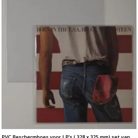
PVC Beschermhoes voor LP’s ( 328 x 325 mm) set van