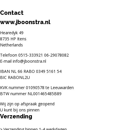
Contact
www.jboonstra.nl
Hearedyk 49
8735 HP Itens
Netherlands
Telefoon
0515-333921
06-29078082
E-mail
info@jboonstra.nl
IBAN NL 66 RABO 0349 5161 54
BIC RABONL2U
KVK nummer 01090578 te Leeuwarden
BTW nummer NL001465485B89
Wij zijn op afspraak geopend
U kunt bij ons pinnen
Verzending
Verzending binnen 1-4 werkdagen