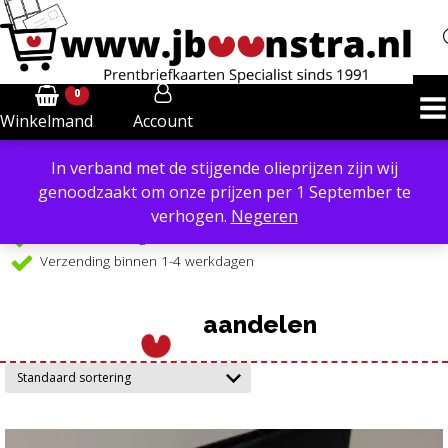
0
Account
Winkelmand
In verband met de stijgende olieprijzen zijn wij
Powered by
Translate
genoodzaakt om onze prijzen per 1 September te
Verzendkosten €6,40 in NL, €8,50 in BE
verhogen.
Negeren
Gratis verzending €99 in NL, vanaf €109 in BE
Verzending binnen 1-4 werkdagen
aandelen