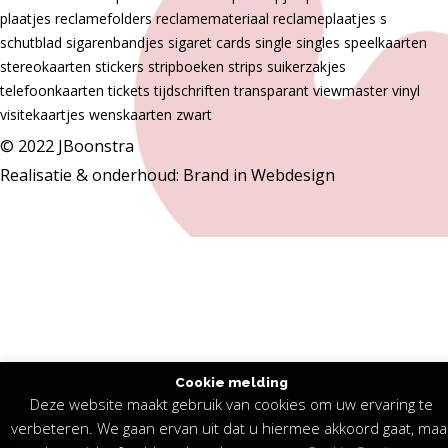
plaatjes
reclamefolders
reclamemateriaal
reclameplaatjes
s
schutblad
sigarenbandjes
sigaret cards
single
singles
speelkaarten
stereokaarten
stickers
stripboeken
strips
suikerzakjes
telefoonkaarten
tickets
tijdschriften
transparant
viewmaster
vinyl
visitekaartjes
wenskaarten
zwart
© 2022 JBoonstra
Realisatie & onderhoud:
Brand in Webdesign
Cookie melding
Deze website maakt gebruik van cookies om uw ervaring te
verbeteren. We gaan ervan uit dat u hiermee akkoord gaat, maa