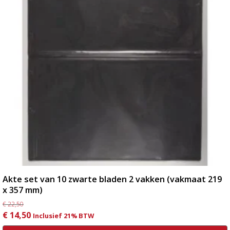
Akte set van 10 zwarte bladen 2 vakken (vakmaat 219
x 357 mm)
€
22,50
Oorspronkelijke
Huidige
€
14,50
Inclusief 21% BTW
prijs
prijs