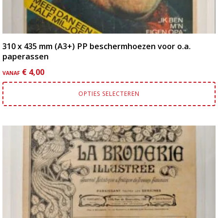
310 x 435 mm (A3+) PP beschermhoezen voor o.a.
paperassen
€
4,00
VANAF
OPTIES SELECTEREN
Dit
product
heeft
meerdere
variaties.
Deze
optie
kan