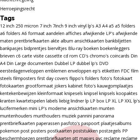
Herroepingsrecht
Tags
12 inch
250 micron
7 inch
7inch
9 inch vinyl lp's
A3
A4
a5
a5 folders
a6 folders
A6 formaat
aandelen
affiches
afwijkende LP's
afwijkende
maten prentbriefkaarten
akte
album
ansichtkaarten
bankbiljetten
bankpasjes
bidprentjes
bierviltjes
Blu-ray
boeken
boekenleggers
brieven
c6
carte visite
cassette
cd rom
CD's
chromo's
coincards
Din
A4
Din Large
documenten
Dubbel LP
dubbel lp's
DVD
eerstedagenveloppen
emblemen
enveloppen
ep's
etiketten
FDC
film
steels
filmposters
first day covers
flippo's
folders
foto's
fotokaart
fotokaarten
grootformaat
jokers
kabinet foto's
kauwgomplaatjes
kentekenbewijzen
kleinformaat
knipesels
knipsel
knipsels
koopaktes
kranten
kwartetspelen
labels
liebig
lindner
lp
LP box
LP XL
LP XXL
lp's
lucifermerken
mini LP's
moderne ansichtkaarten
munten
muntenhouders
munthouders
muziek
pannini
panorama
prentbriefkaarten
paperassen
pasfoto's
paspoort
plaatjesalbums
pokemon
post
posters
postkaarten
poststukken
postzegels
PP
beschermhoezen
prentbriefkaarten
ptt mapjes
pvc
reclame
reclame