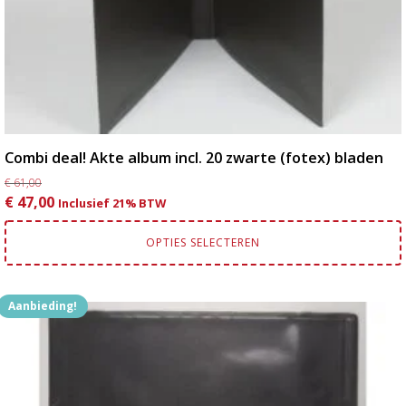
productpagina
Combi deal! Akte album incl. 20 zwarte (fotex) bladen
€
61,00
Oorspronkelijke
Huidige
€
47,00
Inclusief 21% BTW
prijs
prijs
was:
is:
OPTIES SELECTEREN
€ 61,00.
€ 47,00.
Aanbieding!