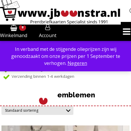
0
Account
Winkelmand
In verband met de stijgende olieprijzen zijn wij
Powered by
Translate
genoodzaakt om onze prijzen per 1 September te
Verzendkosten €6,40 in NL, €8,50 in BE
verhogen.
Negeren
Gratis verzending €99 in NL, vanaf €109 in BE
Verzending binnen 1-4 werkdagen
emblemen