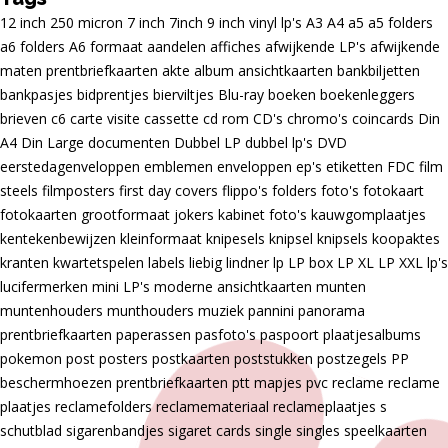
12 inch
250 micron
7 inch
7inch
9 inch vinyl lp's
A3
A4
a5
a5 folders
a6 folders
A6 formaat
aandelen
affiches
afwijkende LP's
afwijkende
maten prentbriefkaarten
akte
album
ansichtkaarten
bankbiljetten
bankpasjes
bidprentjes
bierviltjes
Blu-ray
boeken
boekenleggers
brieven
c6
carte visite
cassette
cd rom
CD's
chromo's
coincards
Din
A4
Din Large
documenten
Dubbel LP
dubbel lp's
DVD
eerstedagenveloppen
emblemen
enveloppen
ep's
etiketten
FDC
film
steels
filmposters
first day covers
flippo's
folders
foto's
fotokaart
fotokaarten
grootformaat
jokers
kabinet foto's
kauwgomplaatjes
kentekenbewijzen
kleinformaat
knipesels
knipsel
knipsels
koopaktes
kranten
kwartetspelen
labels
liebig
lindner
lp
LP box
LP XL
LP XXL
lp's
lucifermerken
mini LP's
moderne ansichtkaarten
munten
muntenhouders
munthouders
muziek
pannini
panorama
prentbriefkaarten
paperassen
pasfoto's
paspoort
plaatjesalbums
pokemon
post
posters
postkaarten
poststukken
postzegels
PP
beschermhoezen
prentbriefkaarten
ptt mapjes
pvc
reclame
reclame
plaatjes
reclamefolders
reclamemateriaal
reclameplaatjes
s
schutblad
sigarenbandjes
sigaret cards
single
singles
speelkaarten