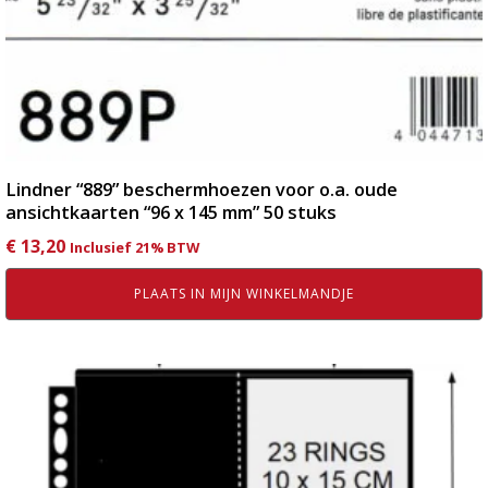
Lindner “889” beschermhoezen voor o.a. oude
ansichtkaarten “96 x 145 mm” 50 stuks
€
13,20
Inclusief 21% BTW
PLAATS IN MIJN WINKELMANDJE