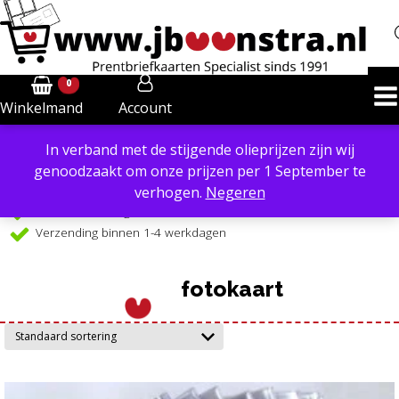
0
Account
Winkelmand
In verband met de stijgende olieprijzen zijn wij
Powered by
Translate
genoodzaakt om onze prijzen per 1 September te
Verzendkosten €6,40 in NL, €8,50 in BE
verhogen.
Negeren
Gratis verzending €99 in NL, vanaf €109 in BE
Verzending binnen 1-4 werkdagen
fotokaart