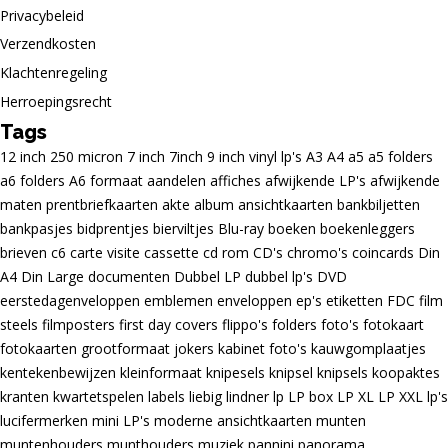
Privacybeleid
Verzendkosten
Klachtenregeling
Herroepingsrecht
Tags
12 inch
250 micron
7 inch
7inch
9 inch vinyl lp's
A3
A4
a5
a5 folders
a6 folders
A6 formaat
aandelen
affiches
afwijkende LP's
afwijkende
maten prentbriefkaarten
akte
album
ansichtkaarten
bankbiljetten
bankpasjes
bidprentjes
bierviltjes
Blu-ray
boeken
boekenleggers
brieven
c6
carte visite
cassette
cd rom
CD's
chromo's
coincards
Din
A4
Din Large
documenten
Dubbel LP
dubbel lp's
DVD
eerstedagenveloppen
emblemen
enveloppen
ep's
etiketten
FDC
film
steels
filmposters
first day covers
flippo's
folders
foto's
fotokaart
fotokaarten
grootformaat
jokers
kabinet foto's
kauwgomplaatjes
kentekenbewijzen
kleinformaat
knipesels
knipsel
knipsels
koopaktes
kranten
kwartetspelen
labels
liebig
lindner
lp
LP box
LP XL
LP XXL
lp's
lucifermerken
mini LP's
moderne ansichtkaarten
munten
muntenhouders
munthouders
muziek
pannini
panorama