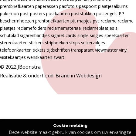
prentbriefkaarten
paperassen
pasfoto's
paspoort
plaatjesalbums
pokemon
post
posters
postkaarten
poststukken
postzegels
PP
beschermhoezen
prentbriefkaarten
ptt mapjes
pvc
reclame
reclame
plaatjes
reclamefolders
reclamemateriaal
reclameplaatjes
s
schutblad
sigarenbandjes
sigaret cards
single
singles
speelkaarten
stereokaarten
stickers
stripboeken
strips
suikerzakjes
telefoonkaarten
tickets
tijdschriften
transparant
viewmaster
vinyl
visitekaartjes
wenskaarten
zwart
© 2022 JBoonstra
Realisatie & onderhoud:
Brand in Webdesign
Cookie melding
Deze website maakt gebruik van cookies om uw ervaring te