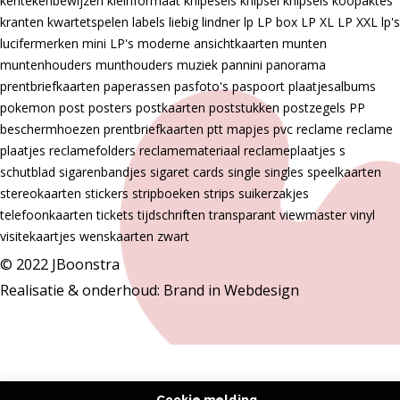
kentekenbewijzen
kleinformaat
knipesels
knipsel
knipsels
koopaktes
kranten
kwartetspelen
labels
liebig
lindner
lp
LP box
LP XL
LP XXL
lp's
lucifermerken
mini LP's
moderne ansichtkaarten
munten
muntenhouders
munthouders
muziek
pannini
panorama
prentbriefkaarten
paperassen
pasfoto's
paspoort
plaatjesalbums
pokemon
post
posters
postkaarten
poststukken
postzegels
PP
beschermhoezen
prentbriefkaarten
ptt mapjes
pvc
reclame
reclame
plaatjes
reclamefolders
reclamemateriaal
reclameplaatjes
s
schutblad
sigarenbandjes
sigaret cards
single
singles
speelkaarten
stereokaarten
stickers
stripboeken
strips
suikerzakjes
telefoonkaarten
tickets
tijdschriften
transparant
viewmaster
vinyl
visitekaartjes
wenskaarten
zwart
© 2022 JBoonstra
Realisatie & onderhoud:
Brand in Webdesign
Cookie melding