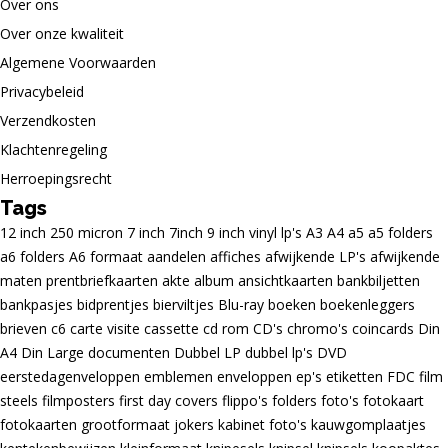
Over ons
Over onze kwaliteit
Algemene Voorwaarden
Privacybeleid
Verzendkosten
Klachtenregeling
Herroepingsrecht
Tags
12 inch
250 micron
7 inch
7inch
9 inch vinyl lp's
A3
A4
a5
a5 folders
a6 folders
A6 formaat
aandelen
affiches
afwijkende LP's
afwijkende
maten prentbriefkaarten
akte
album
ansichtkaarten
bankbiljetten
bankpasjes
bidprentjes
bierviltjes
Blu-ray
boeken
boekenleggers
brieven
c6
carte visite
cassette
cd rom
CD's
chromo's
coincards
Din
A4
Din Large
documenten
Dubbel LP
dubbel lp's
DVD
eerstedagenveloppen
emblemen
enveloppen
ep's
etiketten
FDC
film
steels
filmposters
first day covers
flippo's
folders
foto's
fotokaart
fotokaarten
grootformaat
jokers
kabinet foto's
kauwgomplaatjes