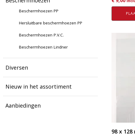
Beschermhoezen
€
9,00
Incl
Beschermhoezen PP
PLAA
Hersluitbare beschermhoezen PP
Beschermhoezen P.V.C.
Dit
product
Beschermhoezen Lindner
heeft
meerder
Diversen
variaties.
Deze
optie
Nieuw in het assortiment
kan
gekozen
Aanbiedingen
worden
op
de
productp
98 x 12