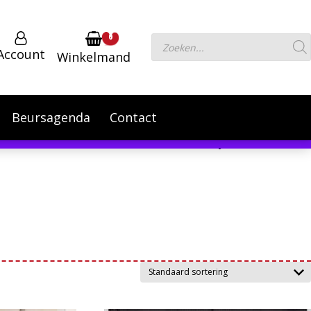
0
Producten
Account
Winkelmand
zoeken
Beursagenda
Contact
 September te verhogen.
Negeren
Powered by
Translate