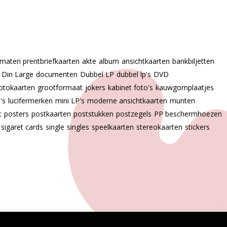
 maten prentbriefkaarten
akte
album
ansichtkaarten
bankbiljetten
Din Large
documenten
Dubbel LP
dubbel lp's
DVD
otokaarten
grootformaat
jokers
kabinet foto's
kauwgomplaatjes
p's
lucifermerken
mini LP's
moderne ansichtkaarten
munten
t
posters
postkaarten
poststukken
postzegels
PP beschermhoezen
sigaret cards
single
singles
speelkaarten
stereokaarten
stickers