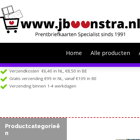
Home
Alle producten
In verband met de stijgende oli
Verzendkosten €6,40 in NL, €8,50 in BE
Gratis verzending €99 in NL, vanaf €109 in BE
Verzending binnen 1-4 werkdagen
Productcategorieë
n