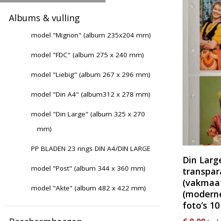
Albums & vulling
model "Mignon" (album 235x204 mm)
model "FDC" (album 275 x 240 mm)
model "Liebig" (album 267 x 296 mm)
model "Din A4" (album312 x 278 mm)
model "Din Large" (album 325 x 270
mm)
PP BLADEN 23 rings DIN A4/DIN LARGE
Din Larg
model "Post" (album 344 x 360 mm)
transpar
(vakmaat
model "Akte" (album 482 x 422 mm)
(moderne
foto’s 10