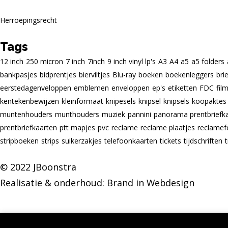
Herroepingsrecht
Tags
12 inch
250 micron
7 inch
7inch
9 inch vinyl lp's
A3
A4
a5
a5 folders
bankpasjes
bidprentjes
bierviltjes
Blu-ray
boeken
boekenleggers
bri
eerstedagenveloppen
emblemen
enveloppen
ep's
etiketten
FDC
fil
kentekenbewijzen
kleinformaat
knipesels
knipsel
knipsels
koopaktes
muntenhouders
munthouders
muziek
pannini
panorama prentbriefk
prentbriefkaarten
ptt mapjes
pvc
reclame
reclame plaatjes
reclamef
stripboeken
strips
suikerzakjes
telefoonkaarten
tickets
tijdschriften
© 2022 JBoonstra
Realisatie & onderhoud:
Brand in Webdesign