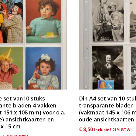
e set van10 stuks
Din A4 set van 10 stu
ante bladen 4 vakken
transparante bladen
 151 x 108 mm) voor o.a.
(vakmaat 145 x 106 m
) ansichtkaarten en
oude ansichtkaarten 
 x 15 cm
€
8,50
Inclusief 21% BTW