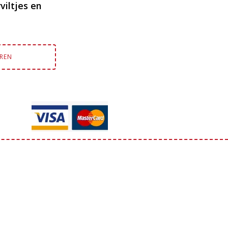
iltjes en
EREN