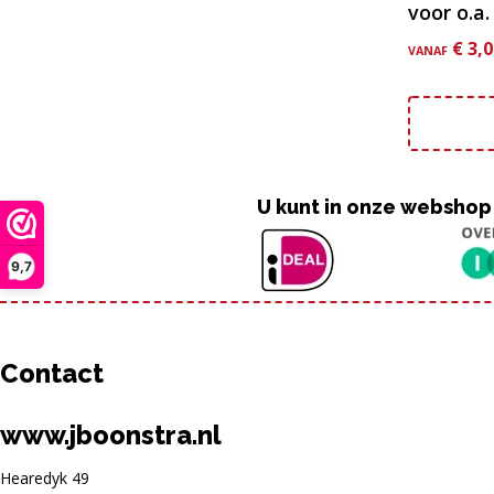
voor o.a
€
3,0
VANAF
U kunt in onze webshop
9,7
Contact
www.jboonstra.nl
Hearedyk 49