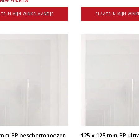
usief 21% BTW
TS IN MIJN WINKELMANDJE
PLAATS IN MIJN WIN
Dit
product
heeft
e
meerdere
variaties.
Deze
optie
kan
gekozen
worden
op
de
agina
productpagina
8 mm PP beschermhoezen
125 x 125 mm PP ult