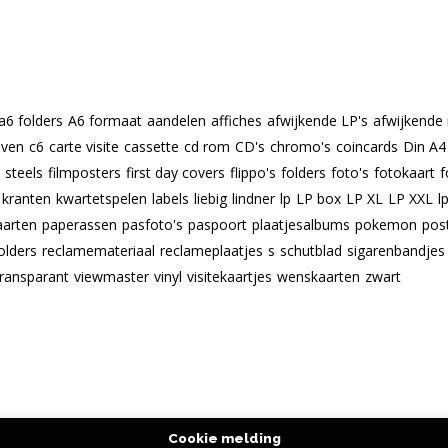
a6 folders
A6 formaat
aandelen
affiches
afwijkende LP's
afwijkende
even
c6
carte visite
cassette
cd rom
CD's
chromo's
coincards
Din A4
m steels
filmposters
first day covers
flippo's
folders
foto's
fotokaart
f
kranten
kwartetspelen
labels
liebig
lindner
lp
LP box
LP XL
LP XXL
l
aarten
paperassen
pasfoto's
paspoort
plaatjesalbums
pokemon
pos
olders
reclamemateriaal
reclameplaatjes
s
schutblad
sigarenbandjes
transparant
viewmaster
vinyl
visitekaartjes
wenskaarten
zwart
Cookie melding