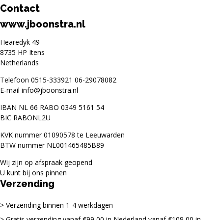
Contact
www.jboonstra.nl
Hearedyk 49
8735 HP Itens
Netherlands
Telefoon
0515-333921
06-29078082
E-mail
info@jboonstra.nl
IBAN NL 66 RABO 0349 5161 54
BIC RABONL2U
KVK nummer 01090578 te Leeuwarden
BTW nummer NL001465485B89
Wij zijn op afspraak geopend
U kunt bij ons pinnen
Verzending
Verzending binnen 1-4 werkdagen
Gratis verzending vanaf €99,00 in Nederland vanaf €109,00 in