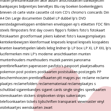
maten prentbriefkaarten
akte
album
ansichtkaarten
bankbiljetten
bankpasjes
bidprentjes
bierviltjes
Blu-ray
boeken
boekenleggers
brieven
c6
carte visite
cassette
cd rom
CD's
chromo's
coincards
Din
A4
Din Large
documenten
Dubbel LP
dubbel lp's
DVD
eerstedagenveloppen
emblemen
enveloppen
ep's
etiketten
FDC
film
steels
filmposters
first day covers
flippo's
folders
foto's
fotokaart
fotokaarten
grootformaat
jokers
kabinet foto's
kauwgomplaatjes
kentekenbewijzen
kleinformaat
knipesels
knipsel
knipsels
koopaktes
kranten
kwartetspelen
labels
liebig
lindner
lp
LP box
LP XL
LP XXL
lp's
lucifermerken
mini LP's
moderne ansichtkaarten
munten
muntenhouders
munthouders
muziek
pannini
panorama
prentbriefkaarten
paperassen
pasfoto's
paspoort
plaatjesalbums
pokemon
post
posters
postkaarten
poststukken
postzegels
PP
beschermhoezen
prentbriefkaarten
ptt mapjes
pvc
reclame
reclame
plaatjes
reclamefolders
reclamemateriaal
reclameplaatjes
s
schutblad
sigarenbandjes
sigaret cards
single
singles
speelkaarten
stereokaarten
stickers
stripboeken
strips
suikerzakjes
telefoonkaarten
tickets
tijdschriften
transparant
viewmaster
vinyl
visitekaartjes
wenskaarten
zwart