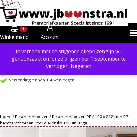
0
Account
Winkelmand
In verband met de stijgende olieprijzen zijn wij
Powered by
Translate
genoodzaakt om onze prijzen per 1 September te
Verzendkosten €6,40 in NL, €8,50 in BE
verhogen.
Negeren
Gratis verzending €99 in NL, vanaf €109 in BE
Verzending binnen 1-4 werkdagen
Home
/
Beschermhoezen
/
Beschermhoezen PP
/ 100 x 212 mm PP
beschermhoezen voor o.a. drukwerk Din large