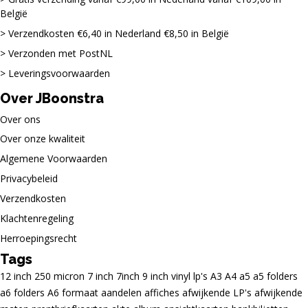
België
Verzendkosten €6,40 in Nederland €8,50 in België
Verzonden met PostNL
Leveringsvoorwaarden
Over JBoonstra
Over ons
Over onze kwaliteit
Algemene Voorwaarden
Privacybeleid
Verzendkosten
Klachtenregeling
Herroepingsrecht
Tags
12 inch
250 micron
7 inch
7inch
9 inch vinyl lp's
A3
A4
a5
a5 folders
a6 folders
A6 formaat
aandelen
affiches
afwijkende LP's
afwijkende