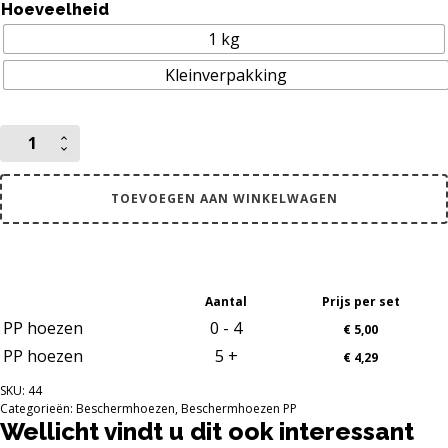
Hoeveelheid
1 kg
Kleinverpakking
100
x
212
mm
TOEVOEGEN AAN WINKELWAGEN
PP
beschermhoezen
voor
o.a.
drukwerk
Aantal
Prijs per set
Din
large
PP hoezen
0 - 4
€
5,00
aantal
PP hoezen
5 +
€
4,29
SKU:
44
Categorieën:
Beschermhoezen
,
Beschermhoezen PP
Wellicht vindt u dit ook interessant