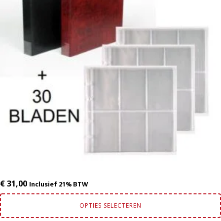
variaties.
Deze
optie
kan
gekozen
worden
op
de
productpagina
€
31,00
Inclusief 21% BTW
OPTIES SELECTEREN