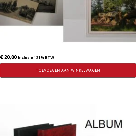
€
20,00
Inclusief 21% BTW
TOEVOEGEN AAN WINKELWAGEN
Dit
product
heeft
meerdere