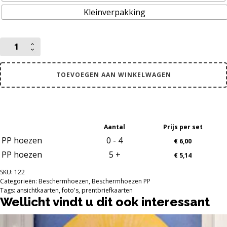
Kleinverpakking
113
x
157
mm
TOEVOEGEN AAN WINKELWAGEN
PP
beschermhoezen
voor
o.a.
moderne
Aantal
Prijs per set
ansichtkaarten
en
PP hoezen
0 - 4
€
6,00
A6
PP hoezen
5 +
€
5,14
aantal
SKU:
122
Categorieën:
Beschermhoezen
,
Beschermhoezen PP
Tags:
ansichtkaarten
,
foto's
,
prentbriefkaarten
Wellicht vindt u dit ook interessant