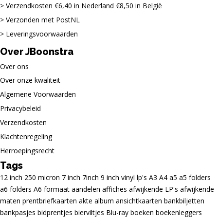
Verzendkosten €6,40 in Nederland €8,50 in België
Verzonden met PostNL
Leveringsvoorwaarden
Over JBoonstra
Over ons
Over onze kwaliteit
Algemene Voorwaarden
Privacybeleid
Verzendkosten
Klachtenregeling
Herroepingsrecht
Tags
12 inch
250 micron
7 inch
7inch
9 inch vinyl lp's
A3
A4
a5
a5 folders
a6 folders
A6 formaat
aandelen
affiches
afwijkende LP's
afwijkende
maten prentbriefkaarten
akte
album
ansichtkaarten
bankbiljetten
bankpasjes
bidprentjes
bierviltjes
Blu-ray
boeken
boekenleggers