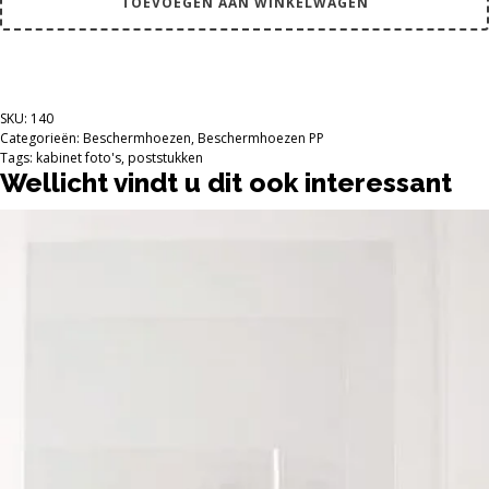
TOEVOEGEN AAN WINKELWAGEN
PP
beschermhoezen
voor
o.a.
kabinet
foto's
SKU:
140
en
Categorieën:
Beschermhoezen
,
Beschermhoezen PP
poststukken
Tags:
kabinet foto's
,
poststukken
Wellicht vindt u dit ook interessant
aantal
Dit
product
heeft
meerdere
variaties.
Deze
optie
kan
gekozen
worden
op