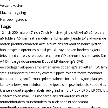
Verzendkosten
Klachtenregeling
Herroepingsrecht
Tags
12 inch
250 micron
7 inch
7inch
9 inch vinyl lp's
A3
A4
a5
a5 folders
a6 folders
A6 formaat
aandelen
affiches
afwijkende LP's
afwijkende
maten prentbriefkaarten
akte
album
ansichtkaarten
bankbiljetten
bankpasjes
bidprentjes
bierviltjes
Blu-ray
boeken
boekenleggers
brieven
c6
carte visite
cassette
cd rom
CD's
chromo's
coincards
Din
A4
Din Large
documenten
Dubbel LP
dubbel lp's
DVD
eerstedagenveloppen
emblemen
enveloppen
ep's
etiketten
FDC
film
steels
filmposters
first day covers
flippo's
folders
foto's
fotokaart
fotokaarten
grootformaat
jokers
kabinet foto's
kauwgomplaatjes
kentekenbewijzen
kleinformaat
knipesels
knipsel
knipsels
koopaktes
kranten
kwartetspelen
labels
liebig
lindner
lp
LP box
LP XL
LP XXL
lp's
lucifermerken
mini LP's
moderne ansichtkaarten
munten
muntenhouders
munthouders
muziek
pannini
panorama
prentbriefkaarten
paperassen
pasfoto's
paspoort
plaatjesalbums