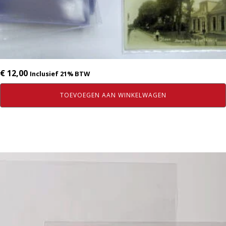
€
12,00
Inclusief 21% BTW
TOEVOEGEN AAN WINKELWAGEN
Dit
product
heeft
meerdere
variaties.
Deze