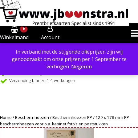
0
Account
Winkelmand
In verband met de stijgende olieprijzen zijn wij
Powered by
Translate
genoodzaakt om onze prijzen per 1 September te
Verzendkosten €6,40 in NL, €8,50 in BE
verhogen.
Negeren
Gratis verzending €99 in NL, vanaf €109 in BE
Verzending binnen 1-4 werkdagen
Home
/
Beschermhoezen
/
Beschermhoezen PP
/ 129 x 178 mm PP
beschermhoezen voor o.a. kabinet foto’s en poststukken