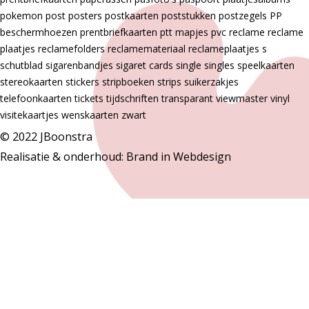
pokemon
post
posters
postkaarten
poststukken
postzegels
PP
beschermhoezen
prentbriefkaarten
ptt mapjes
pvc
reclame
reclame
plaatjes
reclamefolders
reclamemateriaal
reclameplaatjes
s
schutblad
sigarenbandjes
sigaret cards
single
singles
speelkaarten
stereokaarten
stickers
stripboeken
strips
suikerzakjes
telefoonkaarten
tickets
tijdschriften
transparant
viewmaster
vinyl
visitekaartjes
wenskaarten
zwart
© 2022 JBoonstra
Realisatie & onderhoud:
Brand in Webdesign