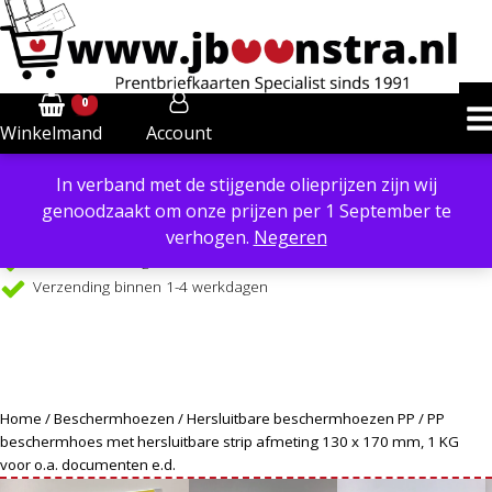
0
Account
Winkelmand
In verband met de stijgende olieprijzen zijn wij
Powered by
Translate
genoodzaakt om onze prijzen per 1 September te
Verzendkosten €6,40 in NL, €8,50 in BE
verhogen.
Negeren
Gratis verzending €99 in NL, vanaf €109 in BE
Verzending binnen 1-4 werkdagen
Home
/
Beschermhoezen
/
Hersluitbare beschermhoezen PP
/ PP
beschermhoes met hersluitbare strip afmeting 130 x 170 mm, 1 KG
voor o.a. documenten e.d.