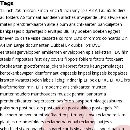
Tags
12 inch
250 micron
7 inch
7inch
9 inch vinyl lp's
A3
A4
a5
a5 folders
a6 folders
A6 formaat
aandelen
affiches
afwijkende LP's
afwijkende
maten prentbriefkaarten
akte
album
ansichtkaarten
bankbiljetten
bankpasjes
bidprentjes
bierviltjes
Blu-ray
boeken
boekenleggers
brieven
c6
carte visite
cassette
cd rom
CD's
chromo's
coincards
Din
A4
Din Large
documenten
Dubbel LP
dubbel lp's
DVD
eerstedagenveloppen
emblemen
enveloppen
ep's
etiketten
FDC
film
steels
filmposters
first day covers
flippo's
folders
foto's
fotokaart
fotokaarten
grootformaat
jokers
kabinet foto's
kauwgomplaatjes
kentekenbewijzen
kleinformaat
knipesels
knipsel
knipsels
koopaktes
kranten
kwartetspelen
labels
liebig
lindner
lp
LP box
LP XL
LP XXL
lp's
lucifermerken
mini LP's
moderne ansichtkaarten
munten
muntenhouders
munthouders
muziek
pannini
panorama
prentbriefkaarten
paperassen
pasfoto's
paspoort
plaatjesalbums
pokemon
post
posters
postkaarten
poststukken
postzegels
PP
beschermhoezen
prentbriefkaarten
ptt mapjes
pvc
reclame
reclame
plaatjes
reclamefolders
reclamemateriaal
reclameplaatjes
s
schutblad
sigarenbandjes
sigaret cards
single
singles
speelkaarten