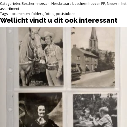
1
Categorieën:
Beschermhoezen
,
Hersluitbare beschermhoezen PP
,
Nieuw in het
KG
assortiment
voor
Tags:
documenten
,
folders
,
foto's
,
poststukken
o.a.
Wellicht vindt u dit ook interessant
documenten
e.d.
aantal