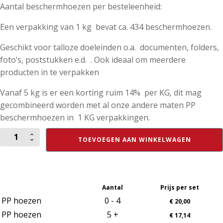
Aantal beschermhoezen per besteleenheid:
Een verpakking van 1 kg bevat ca. 434 beschermhoezen.
Geschikt voor talloze doeleinden o.a. documenten, folders,
foto’s, poststukken e.d. . Ook ideaal om meerdere
producten in te verpakken
Vanaf 5 kg is er een korting ruim 14% per KG, dit mag
gecombineerd worden met al onze andere maten PP
beschermhoezen in 1 KG verpakkingen.
PP
TOEVOEGEN AAN WINKELWAGEN
beschermhoes
met
hersluitbare
strip
afmeting
Aantal
Prijs per set
130
x
PP hoezen
0 - 4
€
20,00
170
PP hoezen
5 +
€
17,14
mm,