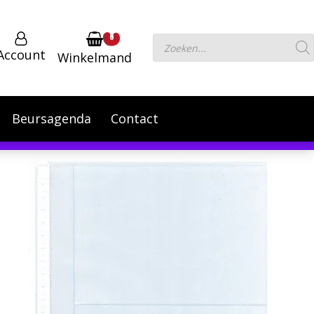
0
Producten
Account
Winkelmand
zoeken
Beursagenda
Contact
 September te verhogen.
Negeren
Powered by
Translate