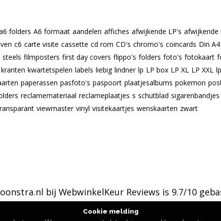
a6 folders
A6 formaat
aandelen
affiches
afwijkende LP's
afwijkende
even
c6
carte visite
cassette
cd rom
CD's
chromo's
coincards
Din A4
m steels
filmposters
first day covers
flippo's
folders
foto's
fotokaart
f
kranten
kwartetspelen
labels
liebig
lindner
lp
LP box
LP XL
LP XXL
l
aarten
paperassen
pasfoto's
paspoort
plaatjesalbums
pokemon
pos
olders
reclamemateriaal
reclameplaatjes
s
schutblad
sigarenbandjes
transparant
viewmaster
vinyl
visitekaartjes
wenskaarten
zwart
oonstra.nl bij
WebwinkelKeur Reviews
is 9.7/10 geba
Cookie melding