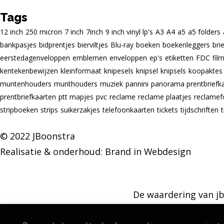
Tags
12 inch
250 micron
7 inch
7inch
9 inch vinyl lp's
A3
A4
a5
a5 folders
bankpasjes
bidprentjes
bierviltjes
Blu-ray
boeken
boekenleggers
bri
eerstedagenveloppen
emblemen
enveloppen
ep's
etiketten
FDC
fil
kentekenbewijzen
kleinformaat
knipesels
knipsel
knipsels
koopaktes
muntenhouders
munthouders
muziek
pannini
panorama prentbriefk
prentbriefkaarten
ptt mapjes
pvc
reclame
reclame plaatjes
reclamef
stripboeken
strips
suikerzakjes
telefoonkaarten
tickets
tijdschriften
© 2022 JBoonstra
Realisatie & onderhoud:
Brand in Webdesign
De waardering van jb