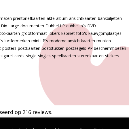
 maten prentbriefkaarten
akte
album
ansichtkaarten
bankbiljetten
Din Large
documenten
Dubbel LP
dubbel lp's
DVD
otokaarten
grootformaat
jokers
kabinet foto's
kauwgomplaatjes
p's
lucifermerken
mini LP's
moderne ansichtkaarten
munten
t
posters
postkaarten
poststukken
postzegels
PP beschermhoezen
sigaret cards
single
singles
speelkaarten
stereokaarten
stickers
seerd op 216 reviews.