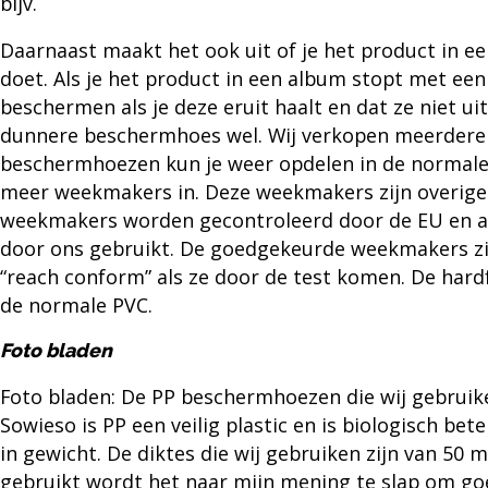
bijv.
Daarnaast maakt het ook uit of je het product in ee
doet. Als je het product in een album stopt met e
beschermen als je deze eruit haalt en dat ze niet uit
dunnere
beschermhoes
wel. Wij verkopen meerdere 
beschermhoezen
kun je weer opdelen in de normale 
meer weekmakers in. Deze weekmakers zijn overigen
weekmakers worden gecontroleerd door de EU en a
door ons gebruikt. De goedgekeurde weekmakers zij
“reach conform” als ze door de test komen. De hardfo
de normale PVC.
Foto bladen
Foto bladen: De PP beschermhoezen die wij gebruiken
Sowieso is PP een veilig plastic en is biologisch bet
in gewicht. De diktes die wij gebruiken zijn van 50 
gebruikt wordt het naar mijn mening te slap om go