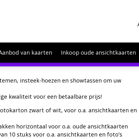
Aanbod van kaarten
Inkoop oude ansichtkaarten
eprijzen zijn wij genoodzaakt om onze prijzen per 1
stemen
,
insteek-hoezen
en
showtassen
om uw
ge kwaliteit voor een betaalbare prijs!
fotokarton zwart of wit, voor o.a. ansichtkaarten en
akken horizontaal voor o.a. oude ansichtkaarten
van 10 stuks voor o.a. ansichtkaarten en foto’s