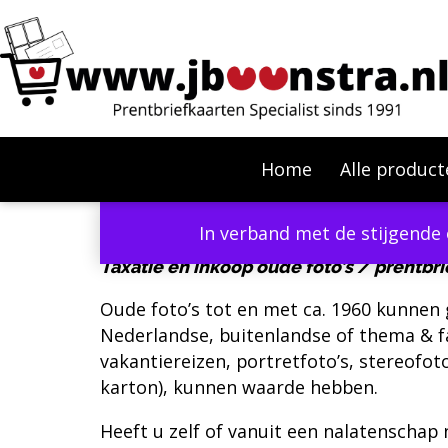
Home
Alle product
In verband met de stijgende 
Taxatie en inkoop oude foto’s
/ prentbri
Oude foto’s tot en met ca. 1960 kunnen g
Nederlandse, buitenlandse of thema & fa
vakantiereizen, portretfoto’s, stereofoto
karton), kunnen waarde hebben.
Heeft u zelf of vanuit een nalatenschap