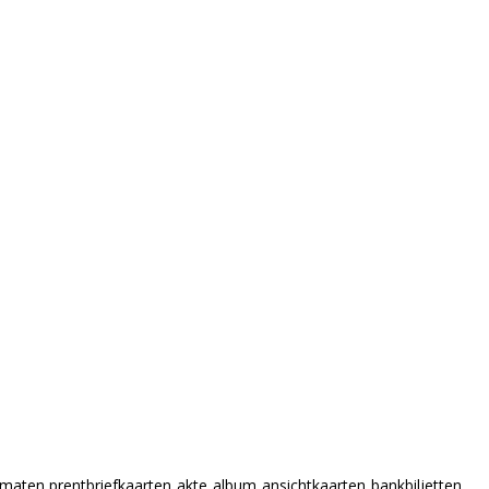
 maten prentbriefkaarten
akte
album
ansichtkaarten
bankbiljetten