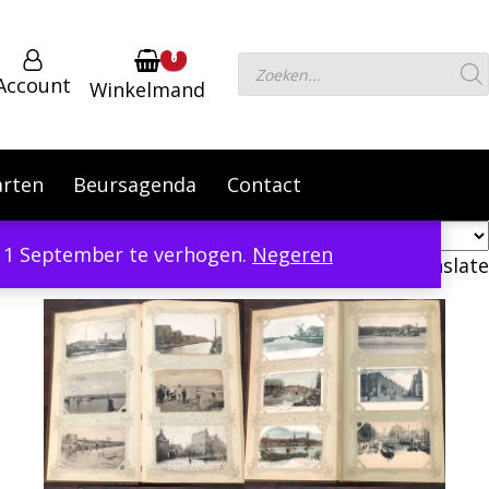
0
Producten
Account
Winkelmand
zoeken
arten
Beursagenda
Contact
er 1 September te verhogen.
Negeren
Powered by
Translate