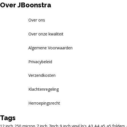
Over JBoonstra
Over ons
Over onze kwaliteit
Algemene Voorwaarden
Privacybeleid
Verzendkosten
Klachtenregeling
Herroepingsrecht
Tags
12 inch
250 micron
7 inch
7inch
9 inch vinyl lp's
A3
A4
a5
a5 folders