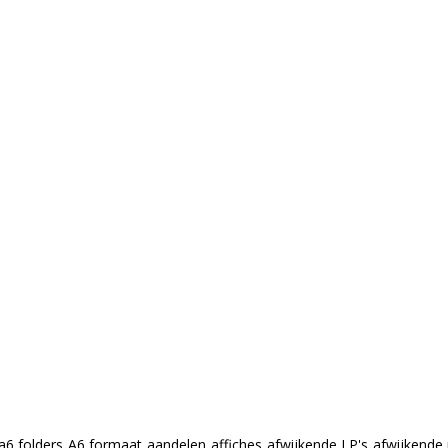
a6 folders
A6 formaat
aandelen
affiches
afwijkende LP's
afwijkende