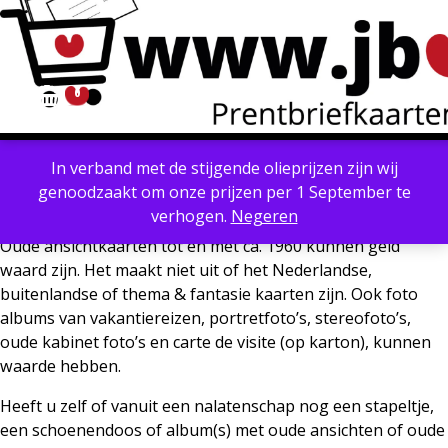
0
Account
Winkelmand
In verband met de stijgende olieprijzen zijn wij
Powered by
Translate
genoodzaakt om onze prijzen per 1 September te
Inkoop prentbriefkaarten
verhogen.
Negeren
Oude ansichtkaarten tot en met ca. 1960 kunnen geld
waard zijn. Het maakt niet uit of het Nederlandse,
buitenlandse of thema & fantasie kaarten zijn. Ook foto
albums van vakantiereizen, portretfoto’s, stereofoto’s,
oude kabinet foto’s en carte de visite (op karton), kunnen
waarde hebben.
Heeft u zelf of vanuit een nalatenschap nog een stapeltje,
een schoenendoos of album(s) met oude ansichten of oude