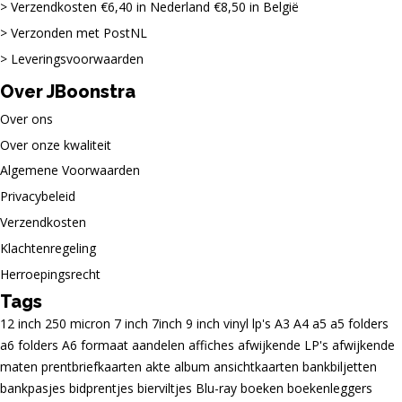
Verzendkosten €6,40 in Nederland €8,50 in België
Verzonden met PostNL
Leveringsvoorwaarden
Over JBoonstra
Over ons
Over onze kwaliteit
Algemene Voorwaarden
Privacybeleid
Verzendkosten
Klachtenregeling
Herroepingsrecht
Tags
12 inch
250 micron
7 inch
7inch
9 inch vinyl lp's
A3
A4
a5
a5 folders
a6 folders
A6 formaat
aandelen
affiches
afwijkende LP's
afwijkende
maten prentbriefkaarten
akte
album
ansichtkaarten
bankbiljetten
bankpasjes
bidprentjes
bierviltjes
Blu-ray
boeken
boekenleggers