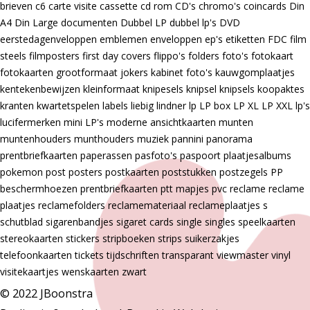
brieven
c6
carte visite
cassette
cd rom
CD's
chromo's
coincards
Din
A4
Din Large
documenten
Dubbel LP
dubbel lp's
DVD
eerstedagenveloppen
emblemen
enveloppen
ep's
etiketten
FDC
film
steels
filmposters
first day covers
flippo's
folders
foto's
fotokaart
fotokaarten
grootformaat
jokers
kabinet foto's
kauwgomplaatjes
kentekenbewijzen
kleinformaat
knipesels
knipsel
knipsels
koopaktes
kranten
kwartetspelen
labels
liebig
lindner
lp
LP box
LP XL
LP XXL
lp's
lucifermerken
mini LP's
moderne ansichtkaarten
munten
muntenhouders
munthouders
muziek
pannini
panorama
prentbriefkaarten
paperassen
pasfoto's
paspoort
plaatjesalbums
pokemon
post
posters
postkaarten
poststukken
postzegels
PP
beschermhoezen
prentbriefkaarten
ptt mapjes
pvc
reclame
reclame
plaatjes
reclamefolders
reclamemateriaal
reclameplaatjes
s
schutblad
sigarenbandjes
sigaret cards
single
singles
speelkaarten
stereokaarten
stickers
stripboeken
strips
suikerzakjes
telefoonkaarten
tickets
tijdschriften
transparant
viewmaster
vinyl
visitekaartjes
wenskaarten
zwart
© 2022 JBoonstra