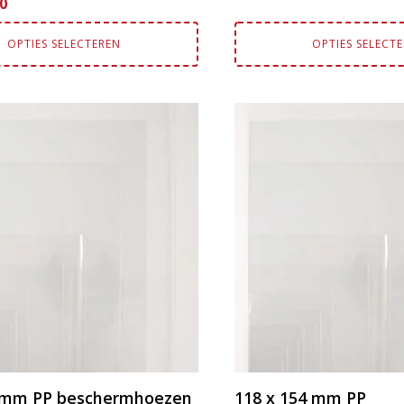
0
OPTIES SELECTEREN
OPTIES SELECT
Dit
product
heeft
e
meerdere
variaties.
Deze
optie
kan
gekozen
worden
op
de
agina
productpagina
8 mm PP beschermhoezen
118 x 154 mm PP