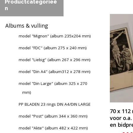
Productcategorieë
n
Dit
product
Albums & vulling
heeft
model "Mignon" (album 235x204 mm)
meerder
variaties.
model "FDC" (album 275 x 240 mm)
Deze
model "Liebig" (album 267 x 296 mm)
optie
kan
model "Din A4" (album312 x 278 mm)
gekozen
model "Din Large" (album 325 x 270
worden
mm)
op
de
PP BLADEN 23 rings DIN A4/DIN LARGE
productp
70 x 11
model "Post" (album 344 x 360 mm)
voor o.a
en bidpr
model "Akte" (album 482 x 422 mm)