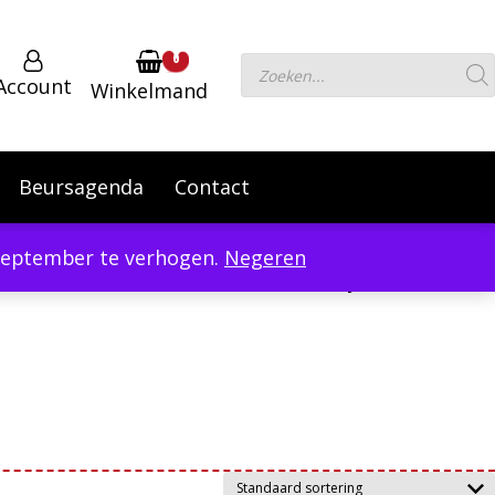
0
Producten
Account
Winkelmand
zoeken
Beursagenda
Contact
 September te verhogen.
Negeren
Powered by
Translate