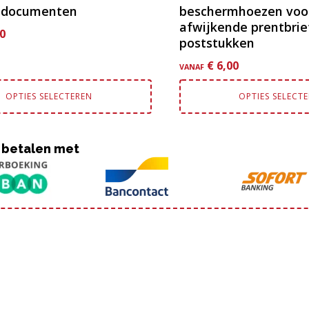
. documenten
beschermhoezen voor
afwijkende prentbrie
0
poststukken
€
6,00
VANAF
OPTIES SELECTEREN
OPTIES SELECT
 betalen met