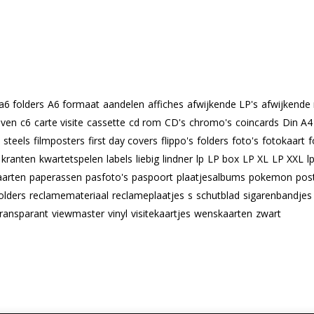
a6 folders
A6 formaat
aandelen
affiches
afwijkende LP's
afwijkende
even
c6
carte visite
cassette
cd rom
CD's
chromo's
coincards
Din A4
m steels
filmposters
first day covers
flippo's
folders
foto's
fotokaart
f
kranten
kwartetspelen
labels
liebig
lindner
lp
LP box
LP XL
LP XXL
l
aarten
paperassen
pasfoto's
paspoort
plaatjesalbums
pokemon
pos
olders
reclamemateriaal
reclameplaatjes
s
schutblad
sigarenbandjes
transparant
viewmaster
vinyl
visitekaartjes
wenskaarten
zwart