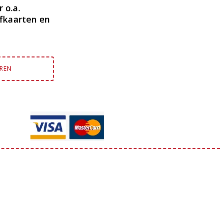
 o.a.
fkaarten en
EREN