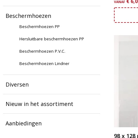
€
6,0
VANAF
Beschermhoezen
Beschermhoezen PP
Dit
Hersluitbare beschermhoezen PP
product
Beschermhoezen P.V.C.
heeft
meerder
Beschermhoezen Lindner
variaties.
Deze
Diversen
optie
kan
gekozen
Nieuw in het assortiment
worden
op
Aanbiedingen
de
productp
98 x 12