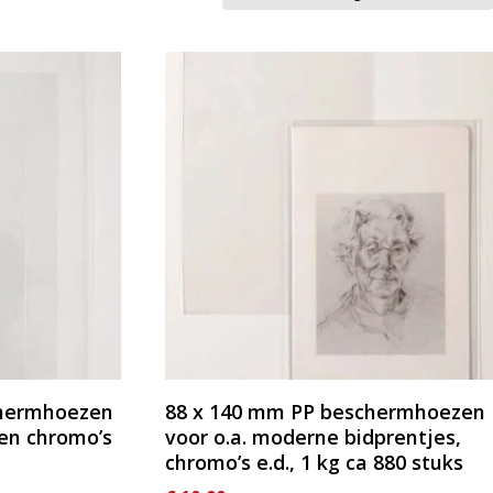
chermhoezen
88 x 140 mm PP beschermhoezen
 en chromo’s
voor o.a. moderne bidprentjes,
chromo’s e.d., 1 kg ca 880 stuks