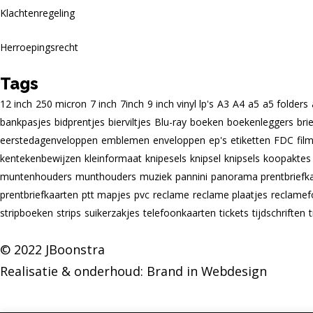
Klachtenregeling
Herroepingsrecht
Tags
12 inch
250 micron
7 inch
7inch
9 inch vinyl lp's
A3
A4
a5
a5 folders
bankpasjes
bidprentjes
bierviltjes
Blu-ray
boeken
boekenleggers
bri
eerstedagenveloppen
emblemen
enveloppen
ep's
etiketten
FDC
fil
kentekenbewijzen
kleinformaat
knipesels
knipsel
knipsels
koopaktes
muntenhouders
munthouders
muziek
pannini
panorama prentbriefk
prentbriefkaarten
ptt mapjes
pvc
reclame
reclame plaatjes
reclamef
stripboeken
strips
suikerzakjes
telefoonkaarten
tickets
tijdschriften
© 2022 JBoonstra
Realisatie & onderhoud:
Brand in Webdesign