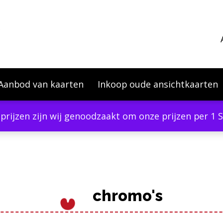
Aanbod van kaarten
Inkoop oude ansichtkaarten
eprijzen zijn wij genoodzaakt om onze prijzen per 1
chromo's