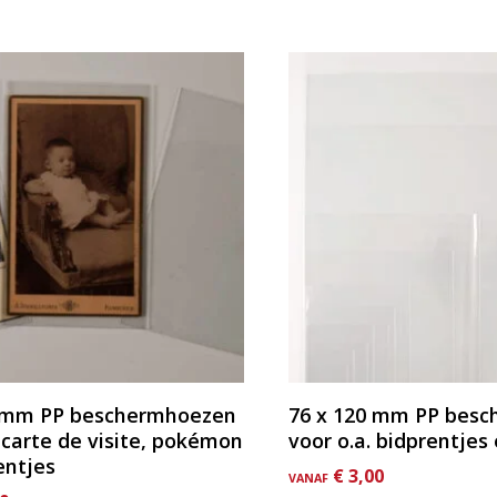
Dit
product
heeft
e
meerdere
variaties.
Deze
optie
kan
gekozen
worden
op
de
agina
productpagina
2 mm PP beschermhoezen
76 x 120 mm PP bes
. carte de visite, pokémon
voor o.a. bidprentjes
entjes
€
3,00
VANAF