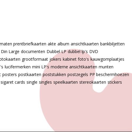
 maten prentbriefkaarten
akte
album
ansichtkaarten
bankbiljetten
Din Large
documenten
Dubbel LP
dubbel lp's
DVD
otokaarten
grootformaat
jokers
kabinet foto's
kauwgomplaatjes
p's
lucifermerken
mini LP's
moderne ansichtkaarten
munten
t
posters
postkaarten
poststukken
postzegels
PP beschermhoezen
sigaret cards
single
singles
speelkaarten
stereokaarten
stickers