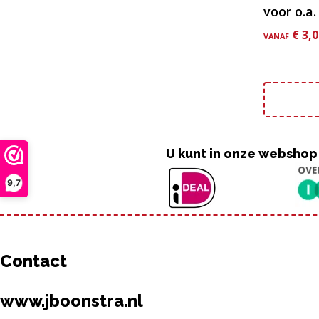
voor o.a
€
3,0
VANAF
U kunt in onze webshop
9,7
Contact
www.jboonstra.nl