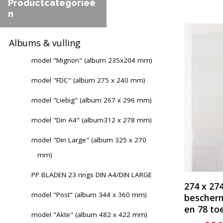
Productcategorieë
n
Dit
product
Albums & vulling
heeft
model "Mignon" (album 235x204 mm)
meerder
variaties.
model "FDC" (album 275 x 240 mm)
Deze
model "Liebig" (album 267 x 296 mm)
optie
kan
model "Din A4" (album312 x 278 mm)
gekozen
model "Din Large" (album 325 x 270
worden
mm)
op
de
PP BLADEN 23 rings DIN A4/DIN LARGE
productp
274 x 27
model "Post" (album 344 x 360 mm)
bescherm
en 78 to
model "Akte" (album 482 x 422 mm)