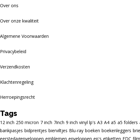
Over ons
Over onze kwaliteit
Algemene Voorwaarden
Privacybeleid
Verzendkosten
Klachtenregeling
Herroepingsrecht
Tags
12 inch
250 micron
7 inch
7inch
9 inch vinyl lp's
A3
A4
a5
a5 folders
bankpasjes
bidprentjes
bierviltjes
Blu-ray
boeken
boekenleggers
bri
eerstedagenveloppen
emblemen
enveloppen
ep's
etiketten
FDC
fil