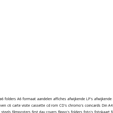
a6 folders
A6 formaat
aandelen
affiches
afwijkende LP's
afwijkende
even
c6
carte visite
cassette
cd rom
CD's
chromo's
coincards
Din A4
m steels
filmposters
first day covers
flippo's
folders
foto's
fotokaart
f