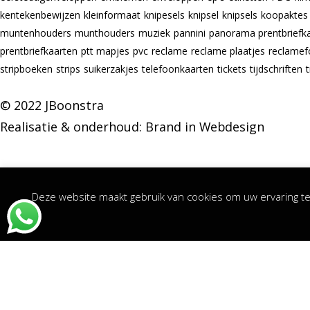
kentekenbewijzen
kleinformaat
knipesels
knipsel
knipsels
koopaktes
muntenhouders
munthouders
muziek
pannini
panorama prentbriefk
prentbriefkaarten
ptt mapjes
pvc
reclame
reclame plaatjes
reclamef
stripboeken
strips
suikerzakjes
telefoonkaarten
tickets
tijdschriften
© 2022 JBoonstra
Realisatie & onderhoud:
Brand in Webdesign
Deze website maakt gebruik van cookies om uw ervaring te 