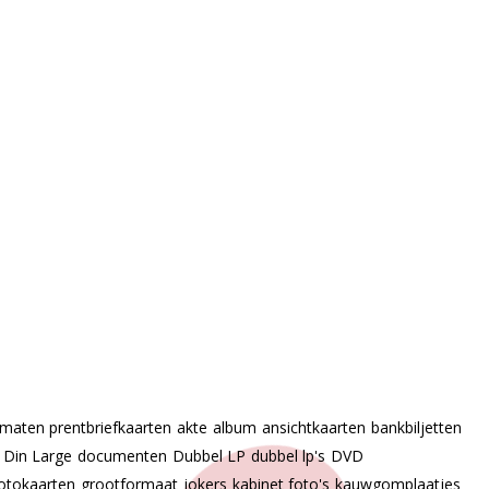
 maten prentbriefkaarten
akte
album
ansichtkaarten
bankbiljetten
Din Large
documenten
Dubbel LP
dubbel lp's
DVD
otokaarten
grootformaat
jokers
kabinet foto's
kauwgomplaatjes