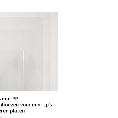
e
agina
4 mm PP
hoezen voor mini Lp’s
eren platen