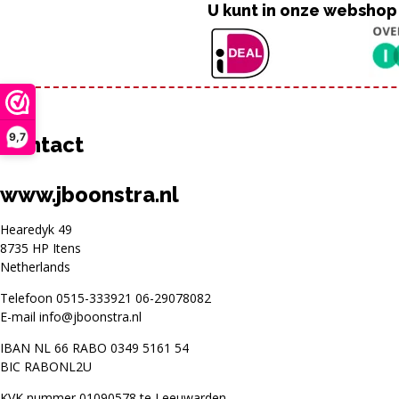
U kunt in onze webshop
9,7
Contact
www.jboonstra.nl
Hearedyk 49
8735 HP Itens
Netherlands
Telefoon
0515-333921
06-29078082
E-mail
info@jboonstra.nl
IBAN NL 66 RABO 0349 5161 54
BIC RABONL2U
KVK nummer 01090578 te Leeuwarden