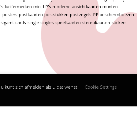
p's
lucifermerken
mini LP's
moderne ansichtkaarten
munten
t
posters
postkaarten
poststukken
postzegels
PP beschermhoezen
sigaret cards
single
singles
speelkaarten
stereokaarten
stickers
u kunt zich afmelden als u dat wenst.
Cookie Settings