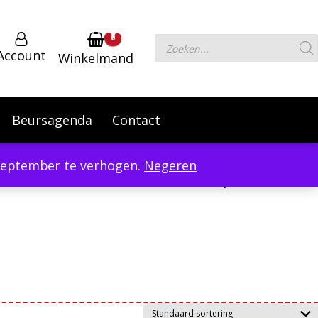
0
Producten
Account
Winkelmand
zoeken
Beursagenda
Contact
 September te verhogen.
Negeren
Powered by
Translate