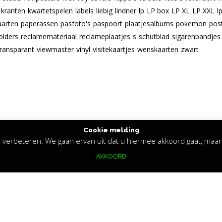
kranten
kwartetspelen
labels
liebig
lindner
lp
LP box
LP XL
LP XXL
l
aarten
paperassen
pasfoto's
paspoort
plaatjesalbums
pokemon
pos
olders
reclamemateriaal
reclameplaatjes
s
schutblad
sigarenbandjes
transparant
viewmaster
vinyl
visitekaartjes
wenskaarten
zwart
Cookie melding
verbeteren. We gaan ervan uit dat u hiermee akkoord gaat, maar 
AKKOORD