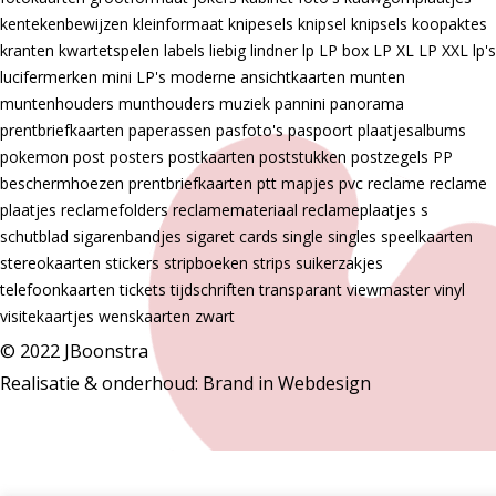
kentekenbewijzen
kleinformaat
knipesels
knipsel
knipsels
koopaktes
kranten
kwartetspelen
labels
liebig
lindner
lp
LP box
LP XL
LP XXL
lp's
lucifermerken
mini LP's
moderne ansichtkaarten
munten
muntenhouders
munthouders
muziek
pannini
panorama
prentbriefkaarten
paperassen
pasfoto's
paspoort
plaatjesalbums
pokemon
post
posters
postkaarten
poststukken
postzegels
PP
beschermhoezen
prentbriefkaarten
ptt mapjes
pvc
reclame
reclame
plaatjes
reclamefolders
reclamemateriaal
reclameplaatjes
s
schutblad
sigarenbandjes
sigaret cards
single
singles
speelkaarten
stereokaarten
stickers
stripboeken
strips
suikerzakjes
telefoonkaarten
tickets
tijdschriften
transparant
viewmaster
vinyl
visitekaartjes
wenskaarten
zwart
© 2022 JBoonstra
Realisatie & onderhoud:
Brand in Webdesign