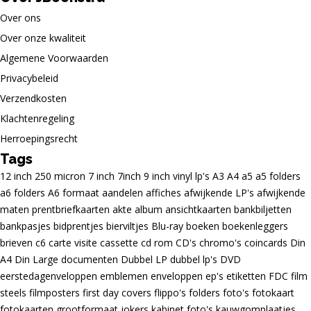
Over ons
Over onze kwaliteit
Algemene Voorwaarden
Privacybeleid
Verzendkosten
Klachtenregeling
Herroepingsrecht
Tags
12 inch
250 micron
7 inch
7inch
9 inch vinyl lp's
A3
A4
a5
a5 folders
a6 folders
A6 formaat
aandelen
affiches
afwijkende LP's
afwijkende
maten prentbriefkaarten
akte
album
ansichtkaarten
bankbiljetten
bankpasjes
bidprentjes
bierviltjes
Blu-ray
boeken
boekenleggers
brieven
c6
carte visite
cassette
cd rom
CD's
chromo's
coincards
Din
A4
Din Large
documenten
Dubbel LP
dubbel lp's
DVD
eerstedagenveloppen
emblemen
enveloppen
ep's
etiketten
FDC
film
steels
filmposters
first day covers
flippo's
folders
foto's
fotokaart
fotokaarten
grootformaat
jokers
kabinet foto's
kauwgomplaatjes