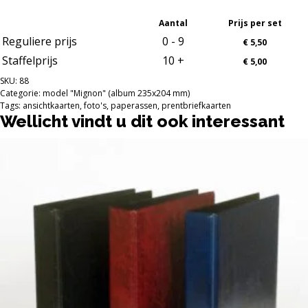
stuks
transparante
Aantal
Prijs per set
bladen
1
Reguliere prijs
0 - 9
€
5,50
vak
Staffelprijs
10 +
€
5,00
(vakmaat
215
SKU:
88
x
Categorie:
model "Mignon" (album 235x204 mm)
154
Tags:
ansichtkaarten
,
foto's
,
paperassen
,
prentbriefkaarten
mm)
Wellicht vindt u dit ook interessant
voor
o.a.
Dit
documenten
product
en
afwijkende
heeft
ansichtkaarten
meerdere
aantal
variaties.
Deze
optie
kan
gekozen
worden