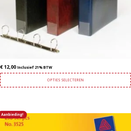
op
de
productpagina
€
12,00
Inclusief 21% BTW
OPTIES SELECTEREN
Aanbieding!