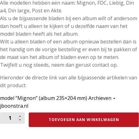
Alle modellen hebben een naam: Mignon, FDC, Liebig, Din
a4, Din large, Post en Akte.
Als u de bijpassende bladen bij een album wilt of andersom
dan hoeft u alleen te kijken of u dezelfde naam van het
model bladen heeft als het album.
Wilt u alleen bladen of een album opnieuw bestellen dan is
het handig om de vorige bestelling er even bij te pakken of
de maat van het album of bladen even op te meten.
Twijfelt u nog steeds, neem dan gerust contact op.
Hieronder de directe link van alle bijpassende artikelen van
dit product:
model “Mignon” (album 235×204 mm) Archieven ⋆
jboonstra.nl
Mignon
TOEVOEGEN AAN WINKELWAGEN
set
van
10