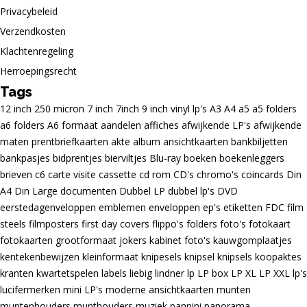
Privacybeleid
Verzendkosten
Klachtenregeling
Herroepingsrecht
Tags
12 inch
250 micron
7 inch
7inch
9 inch vinyl lp's
A3
A4
a5
a5 folders
a6 folders
A6 formaat
aandelen
affiches
afwijkende LP's
afwijkende
maten prentbriefkaarten
akte
album
ansichtkaarten
bankbiljetten
bankpasjes
bidprentjes
bierviltjes
Blu-ray
boeken
boekenleggers
brieven
c6
carte visite
cassette
cd rom
CD's
chromo's
coincards
Din
A4
Din Large
documenten
Dubbel LP
dubbel lp's
DVD
eerstedagenveloppen
emblemen
enveloppen
ep's
etiketten
FDC
film
steels
filmposters
first day covers
flippo's
folders
foto's
fotokaart
fotokaarten
grootformaat
jokers
kabinet foto's
kauwgomplaatjes
kentekenbewijzen
kleinformaat
knipesels
knipsel
knipsels
koopaktes
kranten
kwartetspelen
labels
liebig
lindner
lp
LP box
LP XL
LP XXL
lp's
lucifermerken
mini LP's
moderne ansichtkaarten
munten
muntenhouders
munthouders
muziek
pannini
panorama