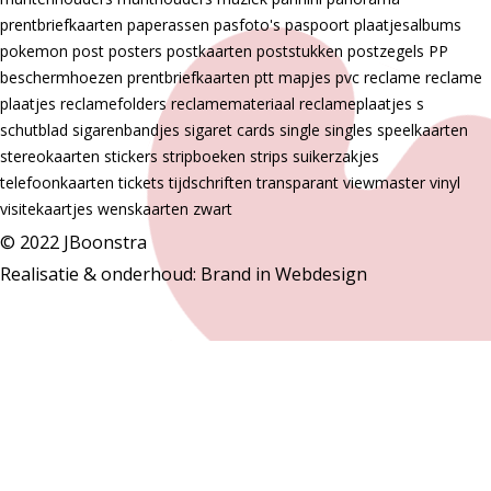
prentbriefkaarten
paperassen
pasfoto's
paspoort
plaatjesalbums
pokemon
post
posters
postkaarten
poststukken
postzegels
PP
beschermhoezen
prentbriefkaarten
ptt mapjes
pvc
reclame
reclame
plaatjes
reclamefolders
reclamemateriaal
reclameplaatjes
s
schutblad
sigarenbandjes
sigaret cards
single
singles
speelkaarten
stereokaarten
stickers
stripboeken
strips
suikerzakjes
telefoonkaarten
tickets
tijdschriften
transparant
viewmaster
vinyl
visitekaartjes
wenskaarten
zwart
© 2022 JBoonstra
Realisatie & onderhoud:
Brand in Webdesign