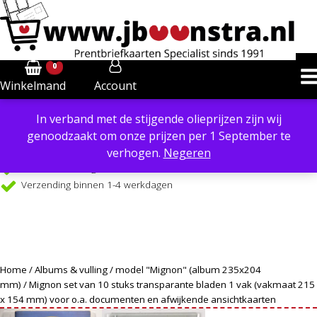
0
Account
Winkelmand
In verband met de stijgende olieprijzen zijn wij
Powered by
Translate
genoodzaakt om onze prijzen per 1 September te
Verzendkosten €6,40 in NL, €8,50 in BE
verhogen.
Negeren
Gratis verzending €99 in NL, vanaf €109 in BE
Verzending binnen 1-4 werkdagen
Home
/
Albums & vulling
/
model "Mignon" (album 235x204
mm)
/ Mignon set van 10 stuks transparante bladen 1 vak (vakmaat 215
x 154 mm) voor o.a. documenten en afwijkende ansichtkaarten